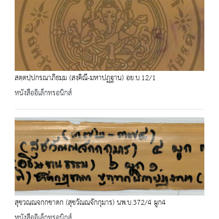
สตฺตปฺปกรณาภิธมฺม (สงฺคิณี-มหาปฏฺฐาน) อย.บ.12/1
หนังสืออิเล็กทรอนิกส์
สุชวณฺณจกฺกชาตก (สุชวัณณจักกุมาร) นพ.บ.372/4 ผูก4
หนังสืออิเล็กทรอนิกส์