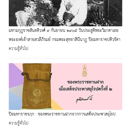
มหามกุฎราชสันตติวงศ์ ๔ กันยายน ๒๔๐๕ วันประสูติพระวิมาดาเธอ
พระองค์เจ้าสายสวลีภิรมย์ กรมพระสุทธาสินีนาฏ ปิยมหาราชปดิวรัดา
ความรู้ทั่วไป
ปิยมหาราชรฦก : ของพระราชทานฝากจากการเสด็จประพาสยุโรป
ความรู้ทั่วไป