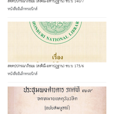
สตฺตปฺปกรณาภิธมฺม (สงฺคิณี-มหาปฎฺฐาน) ชบ.บ 140/7
หนังสืออิเล็กทรอนิกส์
สตฺตปฺปกรณาภิธมฺม (สงฺคิณี-มหาปฎฺฐาน) ชบ.บ 175/6
หนังสืออิเล็กทรอนิกส์