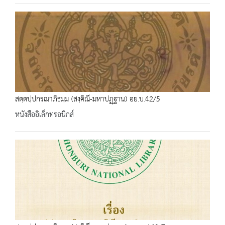
สตฺตปฺปกรณาภิธมฺม (สงฺคิณี-มหาปฏฺฐาน) อย.บ.42/5
หนังสืออิเล็กทรอนิกส์