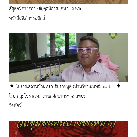
สํยุตฺตนิกายกถา (สํยุตฺตนิกาย) ลบ.บ. 35/5
หนังสืออิเล็กทรอนิกส์
✦ โบราณสถานบ้านหลวงรับราชทูต (บ้านวิชาเยนทร์) part 1 ✦
โดย กลุ่มโบราณคดี สำนักศิลปากรที่ ๔ ลพบุรี
วีดิทัศน์