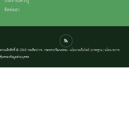
ประชาชนควรรู้
ติดต่อเรา
สงวนลิขสิทธิ์ © 2563 กรมศิลปากร. กระทรวงวัฒนธรรม -
นโยบายเว็บไซต์
|
มาตรฐาน
|
นโยบายการ
คุ้มครองข้อมูลส่วนบุคคล