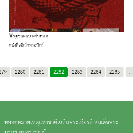
วิถีชุมชนคนบางขันหมาก
หนังสืออิเล็กทรอนิกส์
279
2280
2281
2282
2283
2284
2285
...
หอจดหมายเหตุแห่งชาติเฉลิมพระเกียรติ สมเด็จพระ
บรมฯ อุบลราชธานี