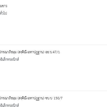
ินขาว
ทั่วไป
ปกรณาภิธมฺม (สงฺคิณี-มหาปฏฺฐาน) อย.บ.47/1
ออิเล็กทรอนิกส์
ปกรณาภิธมฺม (สงฺคิณี-มหาปฎฺฐาน) ชบ.บ 150/7
ออิเล็กทรอนิกส์