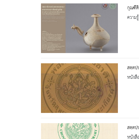
กุณฑีด
ความรู้
สตฺตปฺ
หนังสื
สตฺตปฺ
หนังสื