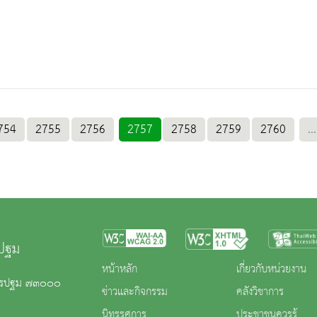
754
2755
2756
2757
2758
2759
2760
...
รปฐม
หน้าหลัก
เกี่ยวกับหน่วยงาน
นครปฐม ๗๓๐๐๐
ข่าวและกิจกรรม
คลังวิชาการ
นิทรรศการ
ประชาชนควรรู้