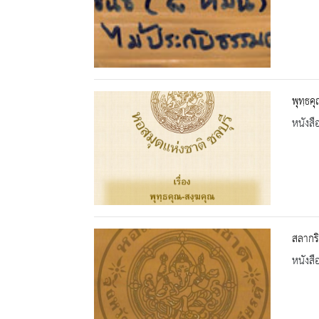
พุทฺธค
หนังสื
สลากริ
หนังสื