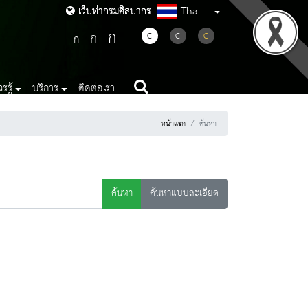
Thai
เว็บท่ากรมศิลปากร
เว็บท่ากรมศิลปากร
ก
ก
C
C
C
ก
รู้
บริการ
ติดต่อเรา
หน้าแรก
ค้นหา
ค้นหา
ค้นหาแบบละเอียด