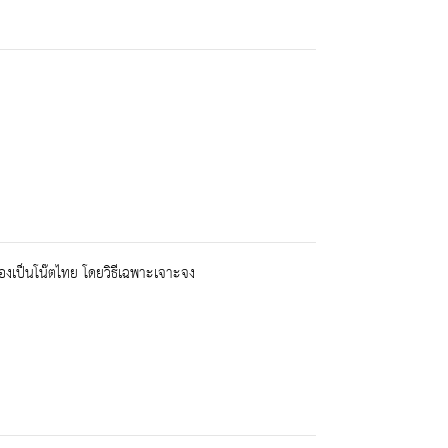
เป็นโน๊ตไทย โดยวิธีเฉพาะเจาะจง