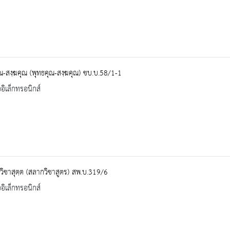
ุณ-สงฺฆคุณ (พุทธคุณ-สงฺฆคุณ) ชบ.บ.58/1-1
ออิเล็กทรอนิกส์
วิชาสุตฺต (สลากวิชาสูตร) สพ.บ.319/6
ออิเล็กทรอนิกส์