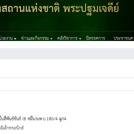
ฑสถานแห่งชาติ พระปฐมเจดีย์
หน่วยงาน
ข่าวและกิจกรรม
คลังวิชาการ
นิทรรศการ
ประชาชนควร
่นสี่พันธ์ขันธ์ (8 หมื่น)นพ.บ.180/4 ผูก4
ออิเล็กทรอนิกส์