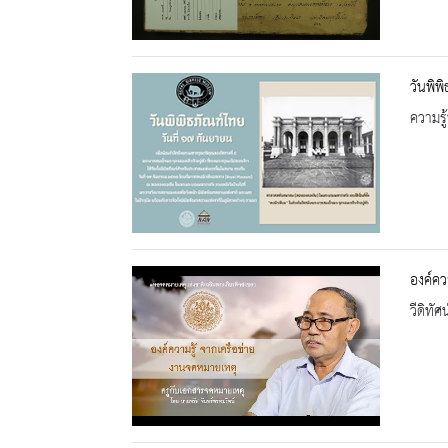
วันพิพ
ความรู้
องค์คว
วีดิทัศน