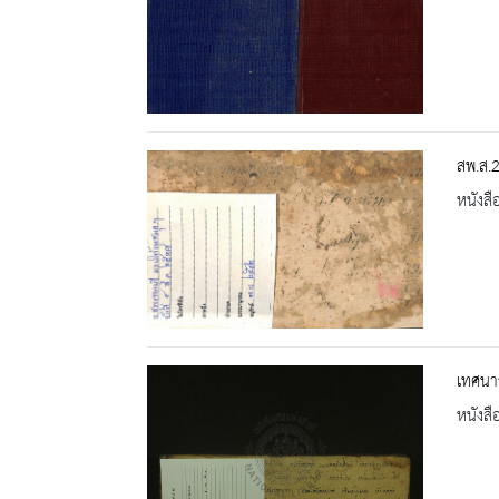
สพ.ส.
หนังสื
เทศนาธ
หนังสื