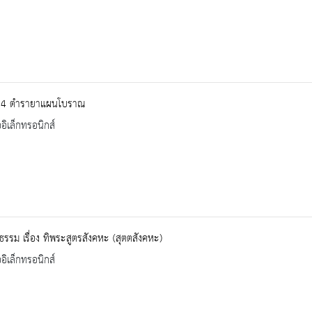
24 ตำรายาแผนโบราณ
ออิเล็กทรอนิกส์
รรม เรื่อง ทิพระสูตรสังคหะ (สุตตสังคหะ)
ออิเล็กทรอนิกส์