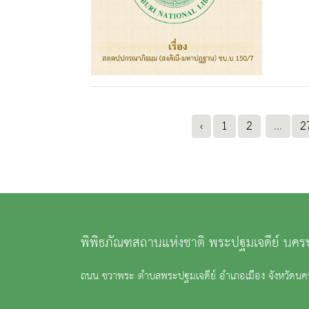
‹
1
2
...
2
พิพิธภัณฑสถานแห่งชาติ พระปฐมเจดีย์ นค
ถนน ขวาพระ ตำบลพระปฐมเจดีย์ อำเภอเมือง จังหวัด