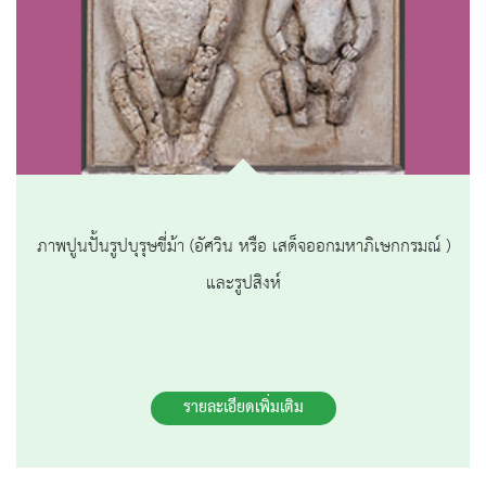
ภาพปูนปั้นรูปบุรุษขี่ม้า (อัศวิน หรือ เสด็จออกมหาภิเษกกรมณ์ )
และรูปสิงห์
รายละเอียดเพิ่มเติม