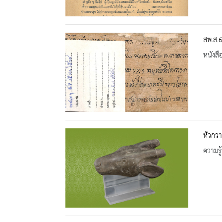
สพ.ส.6
หนังสื
หัวกวา
ความรู้