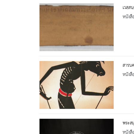
เวสฺส
หนังสื
สารนคร
หนังสื
พระสมุ
หนังสื