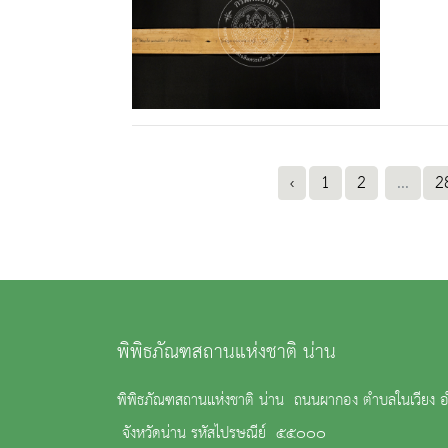
‹
1
2
...
2
พิพิธภัณฑสถานแห่งชาติ น่าน
พิพิธภัณฑสถานแห่งชาติ น่าน ถนนผากอง ตำบลในเวียง อ
จังหวัดน่าน รหัสไปรษณีย์ ๕๕๐๐๐