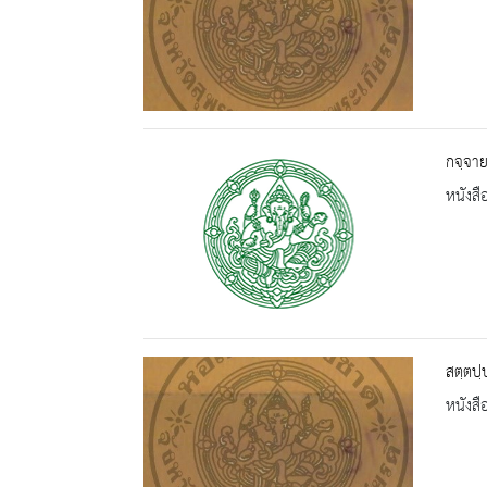
กจฺจาย
หนังสื
สตฺตปฺ
หนังสื