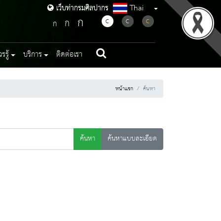
Thai
เว็บท่ากรมศิลปากร
เว็บท่ากรมศิลปากร
ก
ก
C
C
C
ก
รู้
บริการ
ติดต่อเรา
หน้าแรก
ค้นหา
ค้นหา
ค้นหาแบบละเอียด