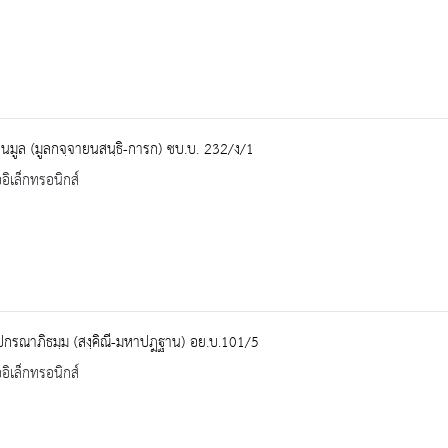
นมูล (มูลกจฺจายนสนฺธิ-การก) ชบ.บ. 232/ง/1
ออิเล็กทรอนิกส์
ปกรณาภิธมฺม (สงฺคิณี-มหาปฎฐาน) อย.บ.101/5
ออิเล็กทรอนิกส์