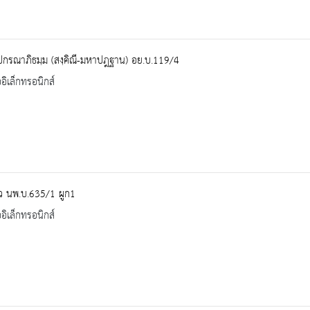
ปกรณาภิธมฺม (สงฺคิณี-มหาปฎฐาน) อย.บ.119/4
ออิเล็กทรอนิกส์
ว นพ.บ.635/1 ผูก1
ออิเล็กทรอนิกส์