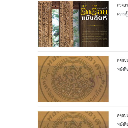
ลวดลาย
ความรู้
สตฺตปฺ
หนังสื
สตฺตปฺ
หนังสื