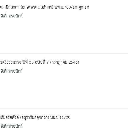
นฺตรานิสสกถา (ฉลองพระเวสสันดร) นพ.บ.760/1ก ผูก 1ก
ออิเล็กทรอนิกส์
ศรีธรรมราช ปีที่ 33 ฉบับที่ 7 (กรกฎาคม 2546)
ออิเล็กทรอนิกส์
ทัยอริยสัจจ์ (จตุราริยสจฺจกถา) นม.บ.11/2ช
ออิเล็กทรอนิกส์