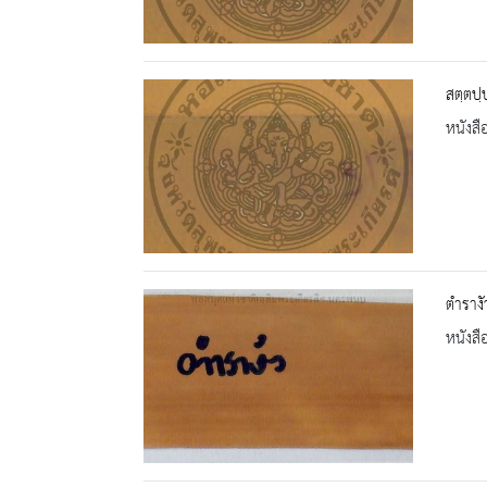
สตฺตปฺ
หนังสื
ตำรางั
หนังสื