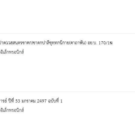
ปาต(เวสฺสนฺตรชาดก)ชาตกปาลิขุทฺทกนิกาย(คาถาพัน) อย.บ. 170/1ฆ
ออิเล็กทรอนิกส์
ารย์ ปีที่ 53 มกราคม 2497 ฉบับที่ 1
ออิเล็กทรอนิกส์