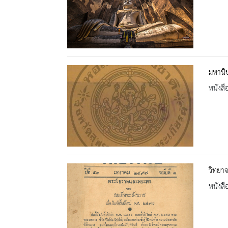
มหานิ
หนังสื
วิทยาจ
หนังสื