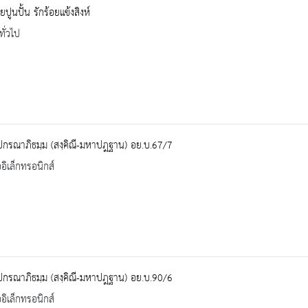
ปูนปั้น รักร้อยแข้งสิงห์
ทั่วไป
ปกรณาภิธมฺม (สงฺคิณี-มหาปฎฐาน) อย.บ.67/7
ออิเล็กทรอนิกส์
ปกรณาภิธมฺม (สงฺคิณี-มหาปฎฐาน) อย.บ.90/6
ออิเล็กทรอนิกส์