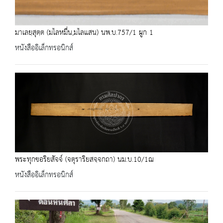
มาเลยฺสุตฺต (มไลหมื่น,มไลแสน) นพ.บ.757/1 ผูก 1
หนังสืออิเล็กทรอนิกส์
พระทุกขอริยสัจจ์ (จตุราริยสจฺจกถา) นม.บ.10/1ฌ
หนังสืออิเล็กทรอนิกส์