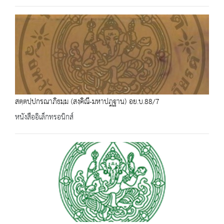
สตฺตปฺปกรณาภิธมฺม (สงฺคิณี-มหาปฎฐาน) อย.บ.88/7
หนังสืออิเล็กทรอนิกส์