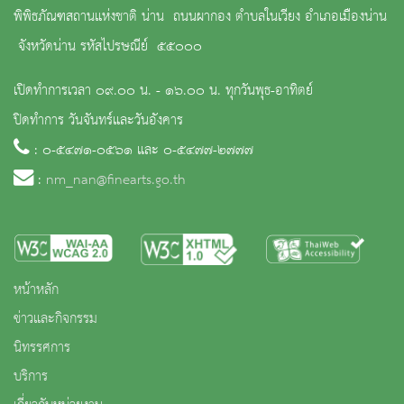
พิพิธภัณฑสถานแห่งชาติ น่าน ถนนผากอง ตำบลในเวียง อำเภอเมืองน่าน
จังหวัดน่าน รหัสไปรษณีย์ ๕๕๐๐๐
เปิดทำการเวลา ๐๙.๐๐ น. - ๑๖.๐๐ น. ทุกวันพุธ-อาทิตย์
ปิดทำการ วันจันทร์และวันอังคาร
: ๐-๕๔๗๑-๐๕๖๑ และ ๐-๕๔๗๗-๒๗๗๗
:
nm_nan@finearts.go.th
หน้าหลัก
ข่าวและกิจกรรม
นิทรรศการ
บริการ