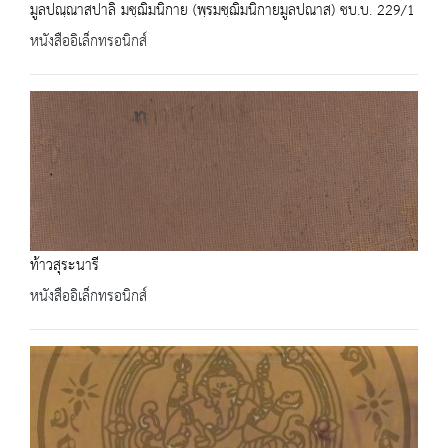
มูลปณฺณาสปาลิ มชฺฌิมนิกาย (พฺรมชฺฌิมนิกายมูลปณาส) ชบ.บ. 229/1
หนังสืออิเล็กทรอนิกส์
ท้าวสุระนารี
หนังสืออิเล็กทรอนิกส์