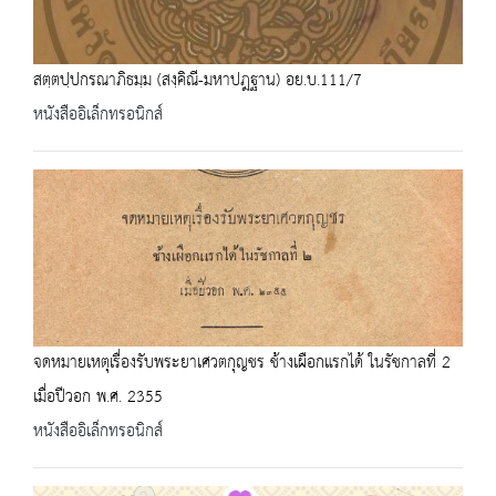
สตฺตปฺปกรณาภิธมฺม (สงฺคิณี-มหาปฎฐาน) อย.บ.111/7
หนังสืออิเล็กทรอนิกส์
จดหมายเหตุเรื่องรับพระยาเศวตกุญชร ช้างเผือกแรกได้ ในรัชกาลที่ 2
เมื่อปีวอก พ.ศ. 2355
หนังสืออิเล็กทรอนิกส์