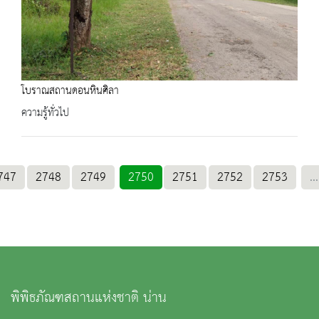
โบราณสถานดอนหินศิลา
ความรู้ทั่วไป
747
2748
2749
2750
2751
2752
2753
...
พิพิธภัณฑสถานแห่งชาติ น่าน