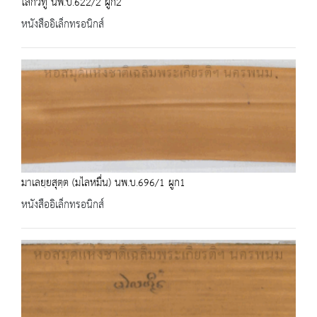
โลกวิทู นพ.บ.622/2 ผูก2
หนังสืออิเล็กทรอนิกส์
มาเลยฺยสุตฺต (มไลหมื่น) นพ.บ.696/1 ผูก1
หนังสืออิเล็กทรอนิกส์