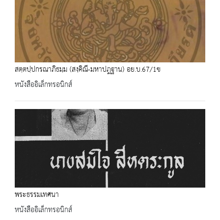
สตฺตปฺปกรณาภิธมฺม (สงฺคิณี-มหาปฎฐาน) อย.บ.67/1ข
หนังสืออิเล็กทรอนิกส์
พระธรรมเทศนา
หนังสืออิเล็กทรอนิกส์