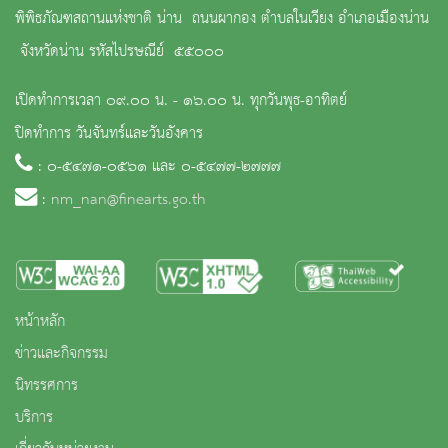
พิพิธภัณฑสถานแห่งชาติ น่าน ถนนผากอง ตำบลในเวียง อำเภอเมืองน่าน
จังหวัดน่าน รหัสไปรษณีย์ ๕๕๐๐๐
เปิดทำการเวลา ๐๙.๐๐ น. - ๑๖.๐๐ น. ทุกวันพุธ-อาทิตย์
ปิดทำการ วันจันทร์และวันอังคาร
: ๐-๕๔๗๑-๐๕๖๑ และ ๐-๕๔๗๗-๒๗๗๗
:
nm_nan@finearts.go.th
หน้าหลัก
ข่าวและกิจกรรม
นิทรรศการ
บริการ