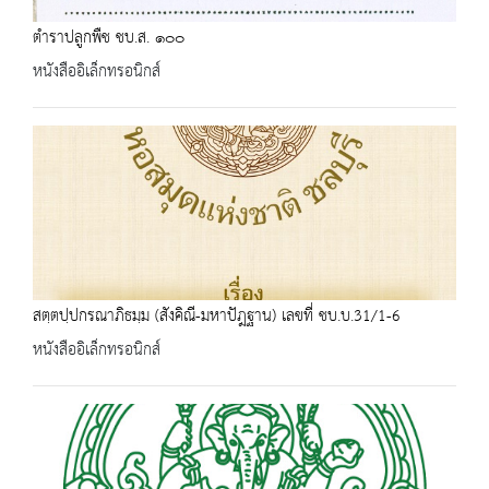
ตำราปลูกพืช ชบ.ส. ๑๐๐
หนังสืออิเล็กทรอนิกส์
สตฺตปฺปกรณาภิธมฺม (สังคิณี-มหาปัฎฐาน) เลขที่ ชบ.บ.31/1-6
หนังสืออิเล็กทรอนิกส์