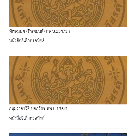
ทิพฺพมนฺต (ทิพพมนต์) สพ.บ.234/1ก
หนังสืออิเล็กทรอนิกส์
กมฺมวาจาวิธิ บอกวัตร สพ.บ.136/1
หนังสืออิเล็กทรอนิกส์