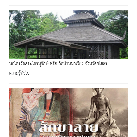
หอไตรวัดสระไตรนุรักษ์ หรือ วัดบ้านนาเวียง จังหวัดยโสธร
ความรู้ทั่วไป