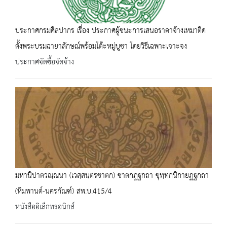
ประกาศกรมศิลปากร เรื่อง ประกาศผู้ชนะการเสนอราคาจ้างเหมาติด
ตั้งพระบรมฉายาลักษณ์พร้อมโต๊ะหมู่บูชา โดยวิธีเฉพาะเจาะจง
ประกาศจัดซื้อจัดจ้าง
มหานิปาตวณฺณนา (เวสฺสนฺตรชาตก) ชาตกฏฐกถา ขุทฺทกนิกายฏฐกถา
(หิมพานต์-นครกัณฑ์) สพ.บ.415/4
หนังสืออิเล็กทรอนิกส์