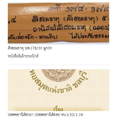
สังฮอมธาตุ นพ.178/3ก ผูก3ก
หนังสืออิเล็กทรอนิกส์
ปพฺพชฺชานิสํสกถา (ปพฺพชฺชานิสํสงฺข) ชบ.บ.53/1-1ข