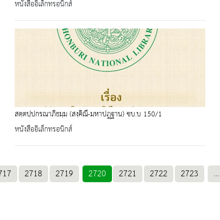
หนังสืออิเล็กทรอนิกส์
สตฺตปฺปกรณาภิธมฺม (สงฺคิณี-มหาปฎฺฐาน) ชบ.บ 150/1
หนังสืออิเล็กทรอนิกส์
717
2718
2719
2720
2721
2722
2723
...