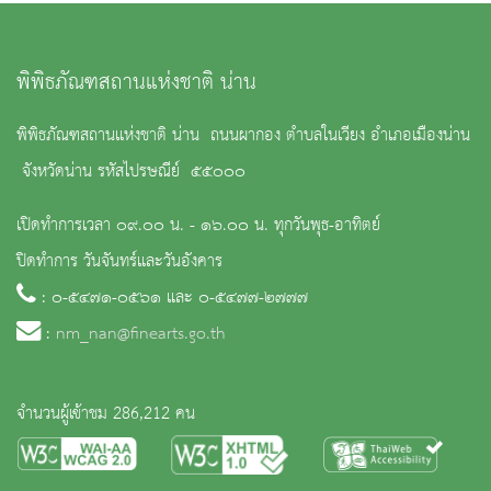
พิพิธภัณฑสถานแห่งชาติ น่าน
พิพิธภัณฑสถานแห่งชาติ น่าน ถนนผากอง ตำบลในเวียง อำเภอเมืองน่าน
จังหวัดน่าน รหัสไปรษณีย์ ๕๕๐๐๐
เปิดทำการเวลา ๐๙.๐๐ น. - ๑๖.๐๐ น. ทุกวันพุธ-อาทิตย์
ปิดทำการ วันจันทร์และวันอังคาร
: ๐-๕๔๗๑-๐๕๖๑ และ ๐-๕๔๗๗-๒๗๗๗
:
nm_nan@finearts.go.th
จำนวนผู้เข้าชม 286,212 คน