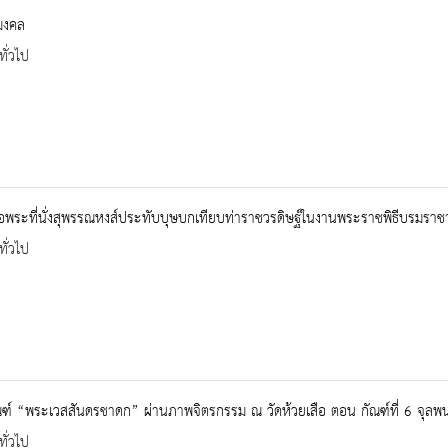
มงคล
ทั่วไป
อพระที่นั่งสุพรรณหงส์ประทับบุษบกเทียบท่าราชวรดิษฐ์ในงานพระราชพิธีบรมรา
ทั่วไป
ณฑ์ “พระเวสสันดรชาดก” ผ่านภาพจิตรกรรม ณ วัดห้วยเสือ ตอน กัณฑ์ที่ 6 จุล
ทั่วไป