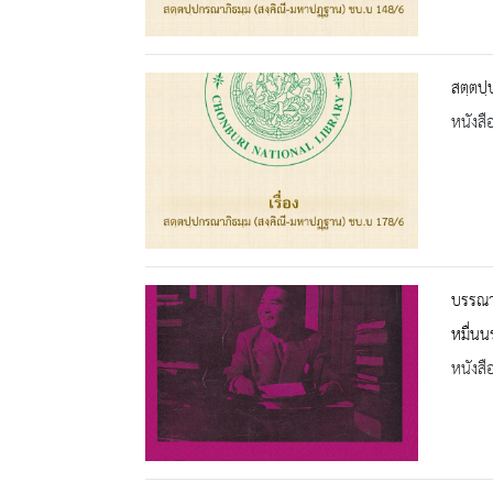
สตฺตปฺ
หนังสื
บรรณาน
หมื่นน
หนังสื