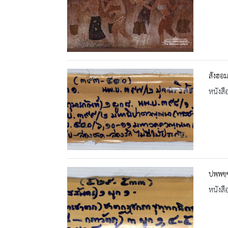
สังฮอม
หนังสื
ปพฺพชฺ
หนังสื