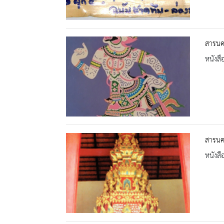
สารนคร
หนังสื
สารนคร
หนังสื