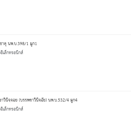
ธาตุ นพ.บ.398/1 ผูก1
ออิเล็กทรอนิกส์
ชาวินิจฺจฉย (บรรพชาวินิจฉัย) นพ.บ.532/4 ผูก4
ออิเล็กทรอนิกส์