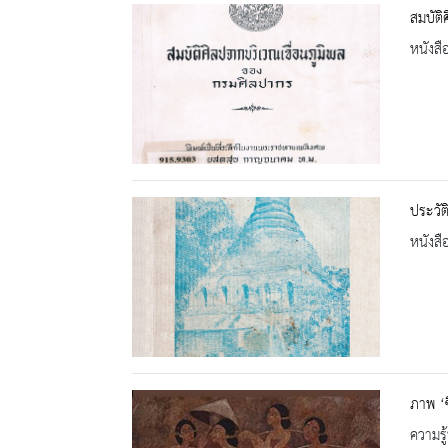
สมบัติ
หนังสื
ประวัต
หนังสื
ภาพ ‘ช
ความรู้