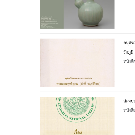
อนุสรณ
รัตภูมิ
หนังสื
สตฺตปฺ
หนังสื