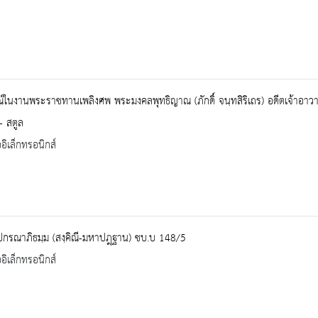
์ในงานพระราชทานเพลิงศพ พระมงคลพุทธิญาณ (ภักดิ์ จนฺทสิริเถร) อดีตเจ้าอา
 - สตูล
ออิเล็กทรอนิกส์
ปกรณาภิธมฺม (สงฺคิณี-มหาปฎฺฐาน) ชบ.บ 148/5
ออิเล็กทรอนิกส์