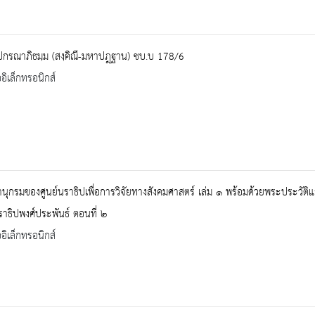
ปกรณาภิธมฺม (สงฺคิณี-มหาปฎฺฐาน) ชบ.บ 178/6
ออิเล็กทรอนิกส์
ุกรมของศูนย์นราธิปเพื่อการวิจัยทางสังคมศาสตร์ เล่ม ๑ พร้อมด้วยพระประวั
ราธิปพงศ์ประพันธ์ ตอนที่ ๒
ออิเล็กทรอนิกส์