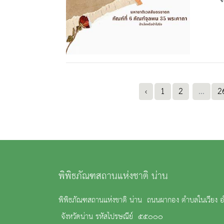
‹
1
2
...
2
พิพิธภัณฑสถานแห่งชาติ น่าน
พิพิธภัณฑสถานแห่งชาติ น่าน ถนนผากอง ตำบลในเวียง อ
จังหวัดน่าน รหัสไปรษณีย์ ๕๕๐๐๐