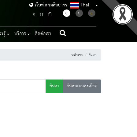
Thai
เว็บท่ากรมศิลปากร
เว็บท่ากรมศิลปากร
ก
ก
C
C
C
ก
รู้
บริการ
ติดต่อเรา
หน้าแรก
ค้นหา
ค้นหา
ค้นหาแบบละเอียด