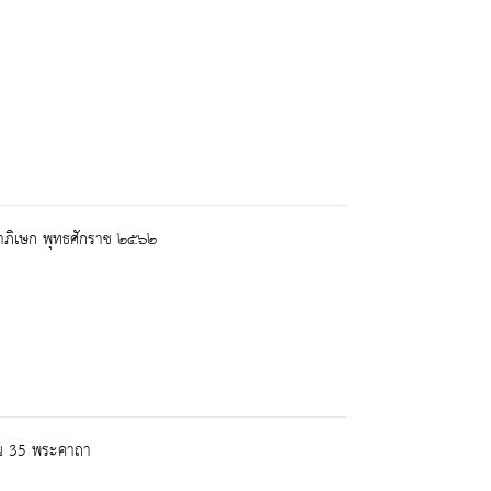
ชาภิเษก พุทธศักราช ๒๕๖๒
พน 35 พระคาถา