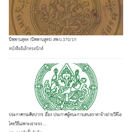
นิพฺพานสุตฺต (นิพพานสูตร) สพ.บ.370/1ก
หนังสืออิเล็กทรอนิกส์
ประกาศกรมศิลปากร เรื่อง ประกาศผู้ชนะการเสนอราคาจ้างถ่ายวีดีโอ
โดยวิธีเฉพาะเจาะจง......