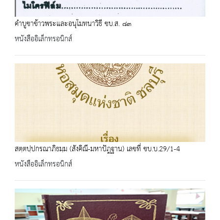
คำบูชาข้าวพระและอนุโมทนาวิธี ชบ.ส. ๘๓
หนังสืออิเล็กทรอนิกส์
สตฺตปฺปกรณาภิธมฺม (สังคิณี-มหาปัฎฐาน) เลขที่ ชบ.บ.29/1-4
หนังสืออิเล็กทรอนิกส์