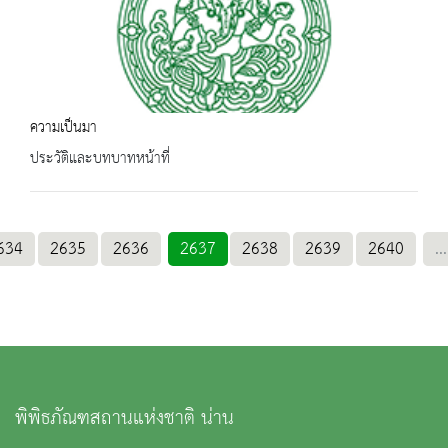
ความเป็นมา
ประวัติและบทบาทหน้าที่
634
2635
2636
2637
2638
2639
2640
...
พิพิธภัณฑสถานแห่งชาติ น่าน