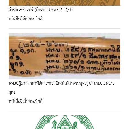
ตำราเวชศาสตร์ (ตำรายา) สพ.บ.312/1ก
หนังสืออิเล็กทรอนิกส์
พทฺธปฏิมากรกตานิสํสกถา(อานิสงส์สร้างพระพุทธรูป) นพ.บ.261/1
ผูก1
หนังสืออิเล็กทรอนิกส์