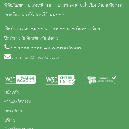
พิพิธภัณฑสถานแห่งชาติ น่าน ถนนผากอง ตำบลในเวียง อำเภอเมืองน่าน
จังหวัดน่าน รหัสไปรษณีย์ ๕๕๐๐๐
เปิดทำการเวลา ๐๙.๐๐ น. - ๑๖.๐๐ น. ทุกวันพุธ-อาทิตย์
ปิดทำการ วันจันทร์และวันอังคาร
: ๐-๕๔๗๑-๐๕๖๑ และ ๐-๕๔๗๗-๒๗๗๗
:
nm_nan@finearts.go.th
หน้าหลัก
ข่าวและกิจกรรม
นิทรรศการ
บริการ