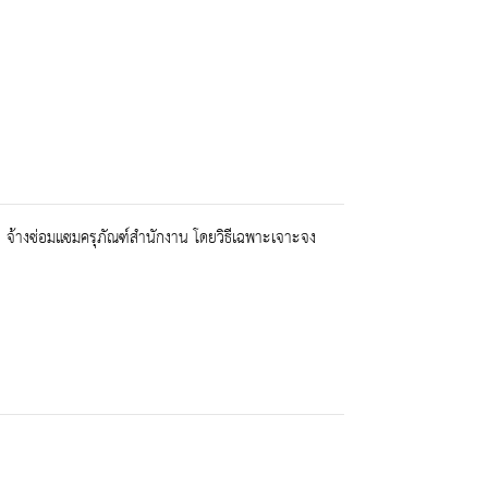
 จ้างซ่อมแซมครุภัณฑ์สำนักงาน โดยวิธีเฉพาะเจาะจง