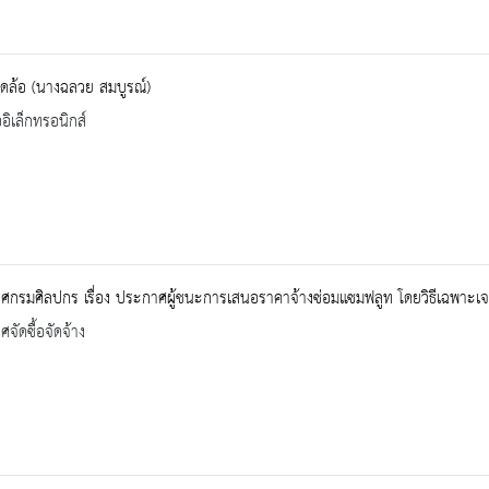
ดล้อ (นางฉลวย สมบูรณ์)
ออิเล็กทรอนิกส์
ศกรมศิลปกร เรื่อง ประกาศผู้ชนะการเสนอราคาจ้างซ่อมแซมฟลูท โดยวิธีเฉพาะเ
จัดซื้อจัดจ้าง