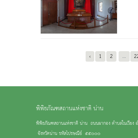
‹
1
2
...
2
พิพิธภัณฑสถานแห่งชาติ น่าน
พิพิธภัณฑสถานแห่งชาติ น่าน ถนนผากอง ตำบลในเวียง อ
จังหวัดน่าน รหัสไปรษณีย์ ๕๕๐๐๐