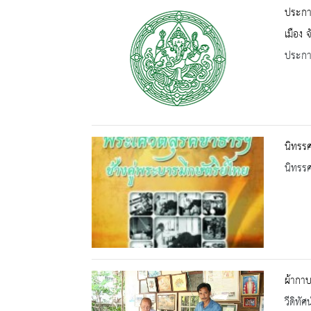
ประกาศ
เมือง จ
ประกาศ
นิทรรศ
นิทรร
ผ้ากาบ
วีดิทัศน