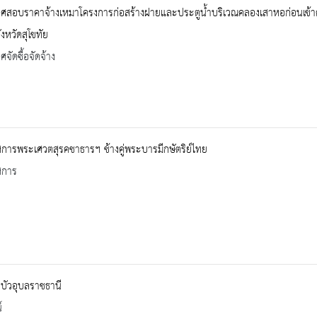
สอบราคาจ้างเหมาโครงการก่อสร้างฝายและประตูน้ำบริเวณคลองเสาหอก่อนเข้าคูเม
ังหวัดสุโขทัย
จัดซื้อจัดจ้าง
การพระเศวตสุรคชาธารฯ ช้างคู่พระบารมีกษัตริย์ไทย
ศการ
บัวอุบลราชธานี
์