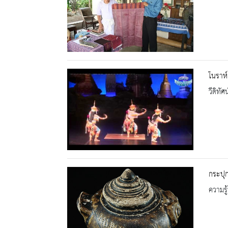
โนราห์
วีดิทัศน
กระปุ
ความรู้