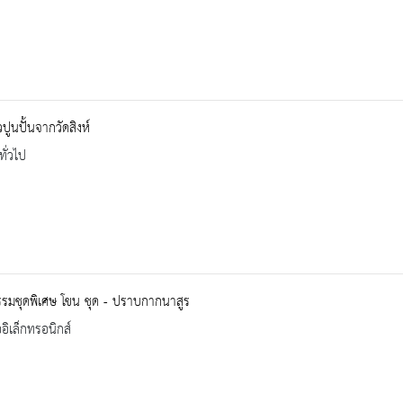
วปูนปั้นจากวัดสิงห์
ทั่วไป
รมชุดพิเศษ โขน ชุด - ปราบกากนาสูร
ออิเล็กทรอนิกส์