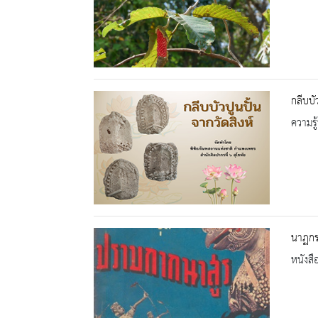
กลีบบั
ความรู้
นาฏกร
หนังสื