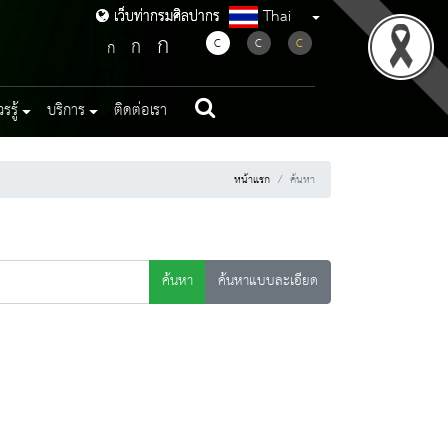
Thai
เว็บท่ากรมศิลปากร
เว็บท่ากรมศิลปากร
ก
ก
C
C
C
ก
รู้
บริการ
ติดต่อเรา
หน้าแรก
ค้นหา
ค้นหา
ค้นหาแบบละเอียด