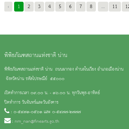
‹
1
2
3
4
5
6
7
8
...
11
1
พิพิธภัณฑสถานแห่งชาติ น่าน
พิพิธภัณฑสถานแห่งชาติ น่าน ถนนผากอง ตำบลในเวียง อำเภอเมืองน่าน
จังหวัดน่าน รหัสไปรษณีย์ ๕๕๐๐๐
เปิดทำการเวลา ๐๙.๐๐ น. - ๑๖.๐๐ น. ทุกวันพุธ-อาทิตย์
ปิดทำการ วันจันทร์และวันอังคาร
: ๐-๕๔๗๑-๐๕๖๑ และ ๐-๕๔๗๗-๒๗๗๗
:
nm_nan@finearts.go.th