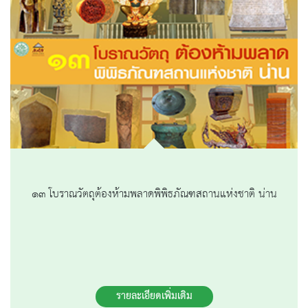
๑๓ โบราณวัตถุต้องห้ามพลาดพิพิธภัณฑสถานแห่งชาติ น่าน
รายละเอียดเพิ่มเติม