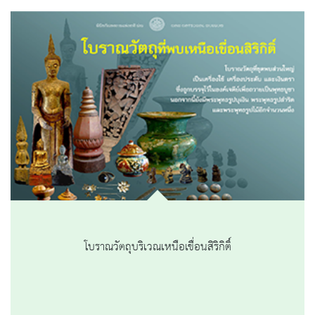
โบราณวัตถุบริเวณเหนือเขื่อนสิริกิติ์