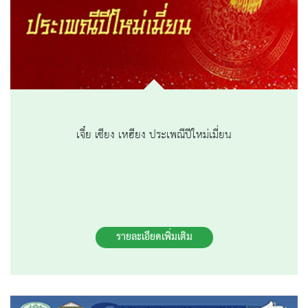
เจี๋ย เซียง เหฮียง ประเพณีปีใหม่เมี่ยน
รายละเอียดเพิ่มเติม