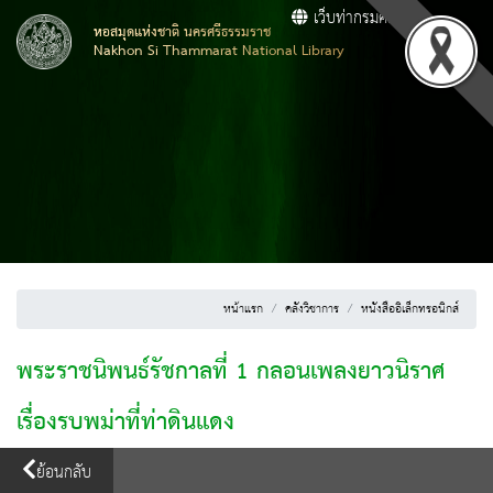
เว็บท่ากรมศิลปากร
หอสมุดแห่งชาติ นครศรีธรรมราช
Nakhon Si Thammarat National Library
หน้าแรก
คลังวิชาการ
หนังสืออิเล็กทรอนิกส์
พระราชนิพนธ์รัชกาลที่ 1 กลอนเพลงยาวนิราศ
เรื่องรบพม่าที่ท่าดินแดง
ย้อนกลับ