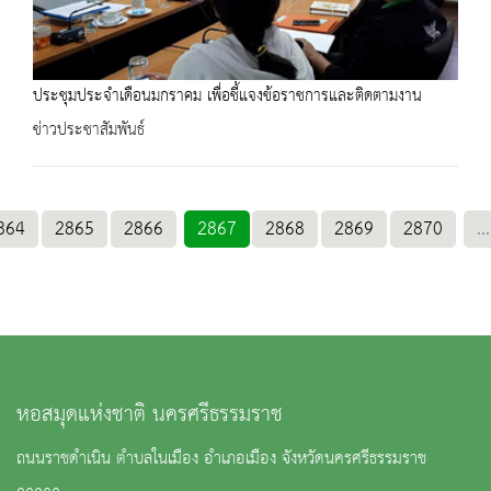
ประชุมประจำเดือนมกราคม เพื่อชี้แจงข้อราชการและติดตามงาน
ข่าวประชาสัมพันธ์
864
2865
2866
2867
2868
2869
2870
...
หอสมุดแห่งชาติ นครศรีธรรมราช
ถนนราชดำเนิน ตำบลในเมือง อำเภอเมือง จังหวัดนครศรีธรรมราช