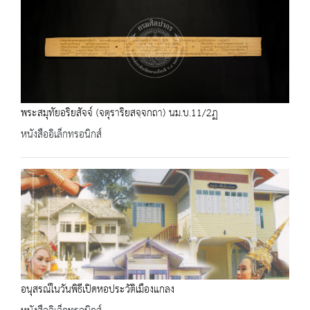
พระสมุทัยอริยสัจจ์ (จตุราริยสจฺจกถา) นม.บ.11/2ฏ
หนังสืออิเล็กทรอนิกส์
อนุสรณ์ในวันพิธีเปิดหอประวัติเมืองแกลง