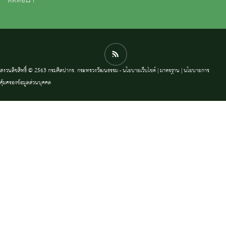
ติดต่อเรา
สงวนลิขสิทธิ์ © 2563 กรมศิลปากร. กระทรวงวัฒนธรรม -
นโยบายเว็บไซต์
|
มาตรฐาน
|
นโยบายการ
คุ้มครองข้อมูลส่วนบุคคล