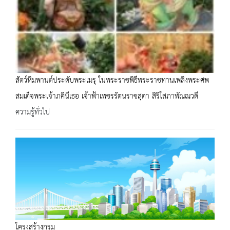
สัตว์หิมพานต์ประดับพระเมรุ ในพระราชพิธีพระราชทานเพลิงพระศพ
สมเด็จพระเจ้าภคินีเธอ เจ้าฟ้าเพชรรัตนราชสุดา สิริโสภาพัณณวดี
ความรู้ทั่วไป
โครงสร้างกรม