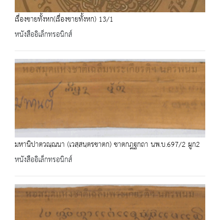
เรื่องชายทั้งหก(เรื่องชายทั้งหก) 13/1
หนังสืออิเล็กทรอนิกส์
มหานิปาตวณฺณนา (เวสฺสนฺตรชาตก) ชาตกฎฐกถา นพ.บ.697/2 ผูก2
หนังสืออิเล็กทรอนิกส์