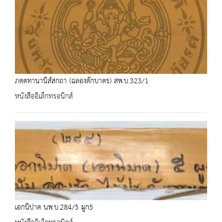
ภตฺตทานานิสํสกถา (ฉลองตักบาตร) สพ.บ.323/1
หนังสืออิเล็กทรอนิกส์
เอกนิปาต นพ.บ.284/5 ผูก5