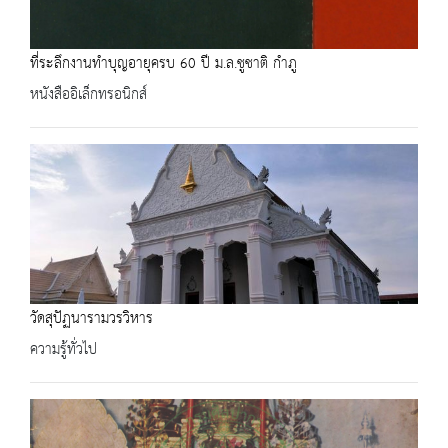
ที่ระลึกงานทำบุญอายุครบ 60 ปี ม.ล.ชูชาติ กำภู
หนังสืออิเล็กทรอนิกส์
วัดสุปัฏนารามวรวิหาร
ความรู้ทั่วไป