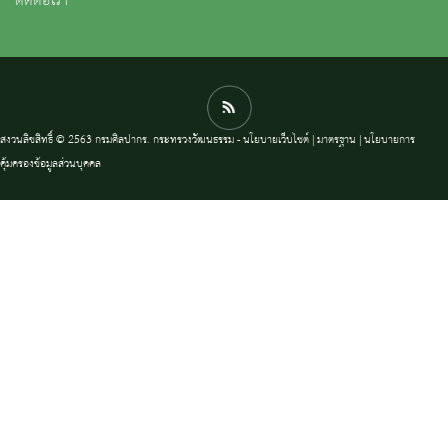
ติดต่อเรา
สงวนลิขสิทธิ์ © 2563 กรมศิลปากร. กระทรวงวัฒนธรรม -
นโยบายเว็บไซต์
|
มาตรฐาน
|
นโยบายการ
คุ้มครองข้อมูลส่วนบุคคล