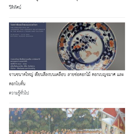
วีดิทัศน์
จานขนาดใหญ่ เขียนสีลงบนเคลือบ ลายช่อดอกไม้ ดอกเบญจมาศ และ
ดอกโบตั๋น
ความรู้ทั่วไป