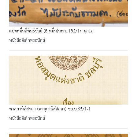
แปดหมื่นสี่พันธ์ขันธ์ (8 หมื่น)นพ.บ.182/1ก ผูก1ก
หนังสืออิเล็กทรอนิกส์
พาลุกานิสํสกถา (พาลุกานิสํสกถา) ชบ.บ.65/1-1
หนังสืออิเล็กทรอนิกส์