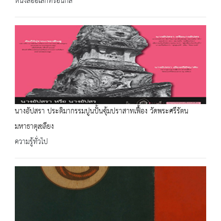
หนังสืออิเล็กทรอนิกส์
นางอัปสรา ประติมากรรมปูนปั้นซุ้มปราสาทเฟื้อง วัดพระศรีรัตน
มหาธาตุเชลียง
ความรู้ทั่วไป