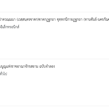
ปาตวณฺณนา (เวสฺสนฺตรชาดก)ชาตกฎฐกถา ขุทฺทกนิกายฏฐกถา (ทานขันธ์-นครกัณฑ
ออิเล็กทรอนิกส์
รมนูญแห่งราชอาณาจักรสยาม ฉบับจำลอง
ทั่วไป