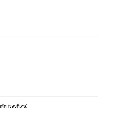
ทัพ (รอบพิเศษ)