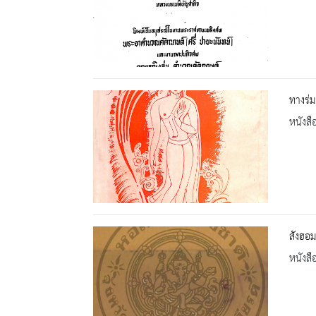
ทางร่ม
หนังสื
สังฮอม
หนังสื