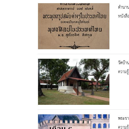
ตำนาน
หนังสื
วัดบ้
ความรู้
พระรา
ความรู้