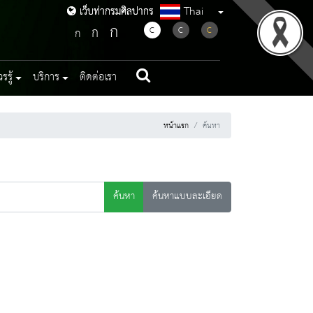
Thai
เว็บท่ากรมศิลปากร
เว็บท่ากรมศิลปากร
ก
ก
C
C
C
ก
รู้
บริการ
ติดต่อเรา
หน้าแรก
ค้นหา
ค้นหา
ค้นหาแบบละเอียด