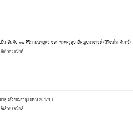
เย็น อันดับ ๑๒ ศิริมานนทสูตร ของ พระครูอุบาลีคุณูปมาจารย์ (สิริจนโท จันทร์)
ออิเล็กทรอนิกส์
ธาตุ (สังฮอมธาตุ)(สพ.บ.204/4 )
ออิเล็กทรอนิกส์