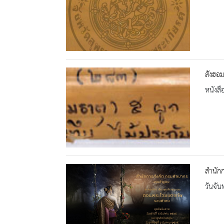
สังฮอม
หนังสื
สำนักก
วันจัน