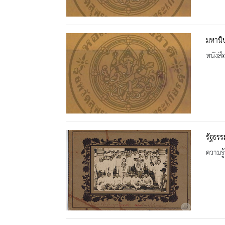
มหานิ
หนังสื
รัฐธร
ความรู้