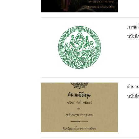
ภาพเก่
หนังสื
ตำนานพ
หนังสื