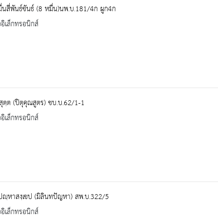
่นสี่พันธ์ขันธ์ (8 หมื่น)นพ.บ.181/4ก ผูก4ก
ออิเล็กทรอนิกส์
ณสุตฺต (ปิตุคุณสูตร) ชบ.บ.62/1-1
ออิเล็กทรอนิกส์
ทปญฺหาสงฺเขป (มิลินทปัญหา) สพ.บ.322/5
ออิเล็กทรอนิกส์