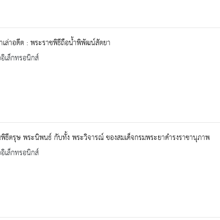
าเล่าอดีต : พระราชพิธีถือน้ำพิพัฒน์สัตยา
ออิเล็กทรอนิกส์
ิธีตรุษ พระนิพนธ์ กับทั้ง พระวิจารณ์ ของสมเด็จกรมพระยาดำรงราชานุภาพ
ออิเล็กทรอนิกส์