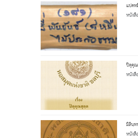
แปดหมื
หนังสื
ปิตุคุ
หนังสื
มิลินฺ
หนังสื