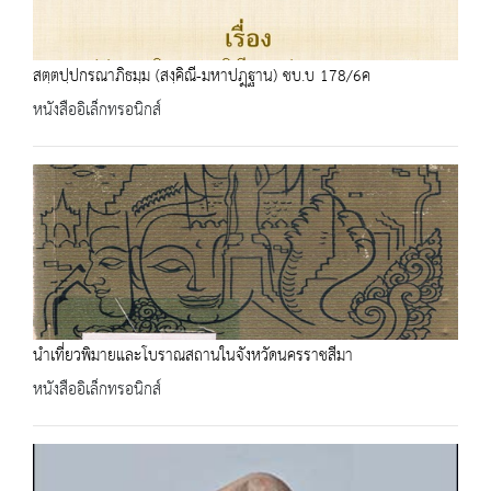
สตฺตปฺปกรณาภิธมฺม (สงฺคิณี-มหาปฎฺฐาน) ชบ.บ 178/6ค
หนังสืออิเล็กทรอนิกส์
นำเที่ยวพิมายและโบราณสถานในจังหวัดนครราชสีมา
หนังสืออิเล็กทรอนิกส์