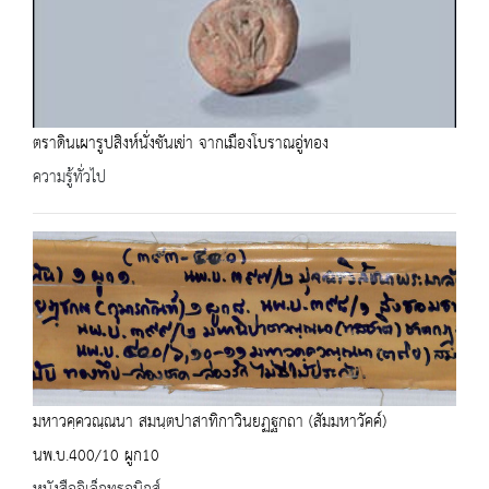
ตราดินเผารูปสิงห์นั่งชันเข่า จากเมืองโบราณอู่ทอง
ความรู้ทั่วไป
มหาวคฺควณฺณนา สมนฺตปาสาทิกาวินยฏฐกถา (สัมมหาวัคค์)
นพ.บ.400/10 ผูก10