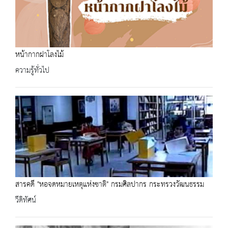
หน้ากากฝาโลงไม้
ความรู้ทั่วไป
สารคดี "หอจดหมายเหตุแห่งชาติ" กรมศิลปากร กระทรวงวัฒนธรรม
วีดิทัศน์