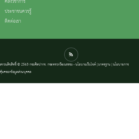
คลังวิชาการ
ประชาชนควรรู้
ติดต่อเรา
สงวนลิขสิทธิ์ © 2563 กรมศิลปากร. กระทรวงวัฒนธรรม -
นโยบายเว็บไซต์
|
มาตรฐาน
|
นโยบายการ
คุ้มครองข้อมูลส่วนบุคคล