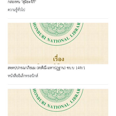
กล่องหน "สุมิยะจิกิ"
ความรู้ทั่วไป
สตฺตปฺปกรณาภิธมฺม (สงฺคิณี-มหาปฎฺฐาน) ชบ.บ 149/1
หนังสืออิเล็กทรอนิกส์