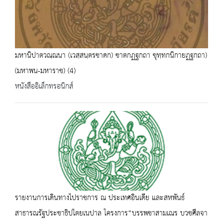
มหานิปาตวณฺณนา (เวสฺสนฺตรชาดก) ชาตกฏฐกถา ขุทฺทกนิกายฏฐกถา)
(มหาพน-มหาราช) (4)
หนังสืออิเล็กทรอนิกส์
รายงานการเดินทางไปราชการ ณ ประเทศอินเดีย และสหพันธ์
สาธารณรัฐประชาธิปไตยเนปาล โครงการ“บรรพชาสามเณร บวชศีลจา