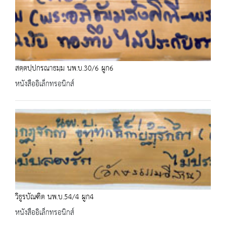
สตฺตปฺปกรณาธมฺม นพ.บ.30/6 ผูก6
หนังสืออิเล็กทรอนิกส์
วิธูรบัณฑิต นพ.บ.54/4 ผูก4
หนังสืออิเล็กทรอนิกส์