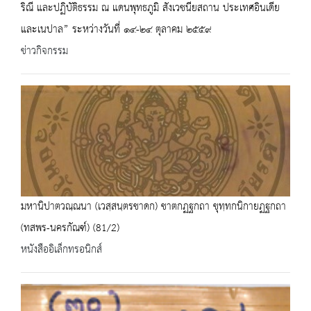
ริณี และปฏิบัติธรรม ณ แดนพุทธภูมิ สังเวชนียสถาน ประเทศอินเดีย
และเนปาล” ระหว่างวันที่ ๑๔-๒๔ ตุลาคม ๒๕๕๙
ข่าวกิจกรรม
มหานิปาตวณฺณนา (เวสฺสนฺตรชาดก) ชาตกฏฐกถา ขุทฺทกนิกายฏฐกถา
(ทสพร-นครกัณฑ์) (81/2)
หนังสืออิเล็กทรอนิกส์