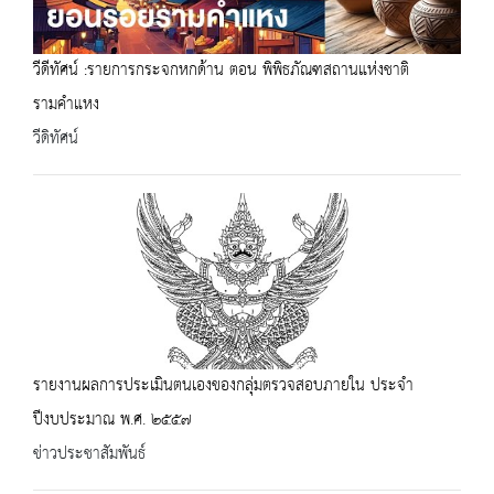
วีดีทัศน์ :รายการกระจกหกด้าน ตอน พิพิธภัณฑสถานแห่งชาติ
รามคำแหง
วีดิทัศน์
รายงานผลการประเมินตนเองของกลุ่มตรวจสอบภายใน ประจำ
ปีงบประมาณ พ.ศ. ๒๕๕๗
ข่าวประชาสัมพันธ์