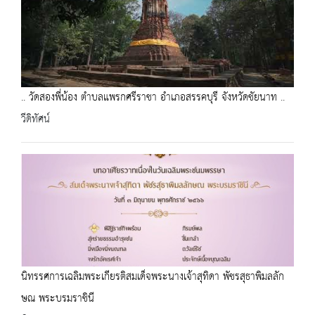
.. วัดสองพี่น้อง ตำบลแพรกศรีราชา อำเภอสรรคบุรี จังหวัดชัยนาท ..
วีดิทัศน์
นิทรรศการเฉลิมพระเกียรติสมเด็จพระนางเจ้าสุทิดา พัชรสุธาพิมลลัก
ษณ พระบรมราชินี