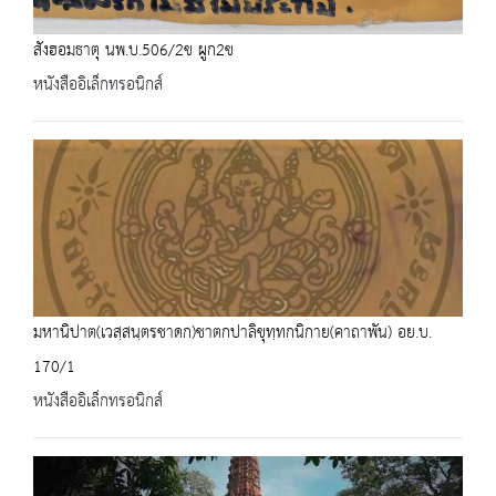
สังฮอมธาตุ นพ.บ.506/2ข ผูก2ข
หนังสืออิเล็กทรอนิกส์
มหานิปาต(เวสฺสนฺตรชาดก)ชาตกปาลิขุทฺทกนิกาย(คาถาพัน) อย.บ.
170/1
หนังสืออิเล็กทรอนิกส์