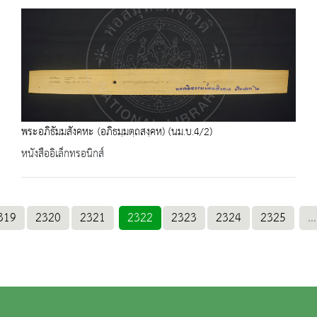
พระอภิธัมมสังคหะ (อภิธมฺมตฺถสงฺคห) (นม.บ.4/2)
หนังสืออิเล็กทรอนิกส์
319
2320
2321
2322
2323
2324
2325
...