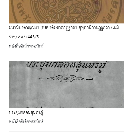
มหานิปาตวณฺณนา (ทสชาติ) ชาตกฏฐกถา ขุทฺทกนิกายฏฐกถา (เนมิ
ราช) สพ.บ.443/5
หนังสืออิเล็กทรอนิกส์
ประชุมกลอนสุนทรภู่
หนังสืออิเล็กทรอนิกส์