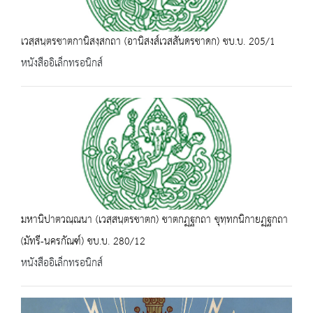
เวสฺสนฺตรชาตกานิสงฺสกถา (อานิสงส์เวสสันดรชาดก) ชบ.บ. 205/1
หนังสืออิเล็กทรอนิกส์
มหานิปาตวณฺณนา (เวสฺสนฺตรชาตก) ชาตกฏฺฐกถา ขุทฺทกนิกายฏฺฐกถา
(มัทรี-นครกัณฑ์) ชบ.บ. 280/12
หนังสืออิเล็กทรอนิกส์