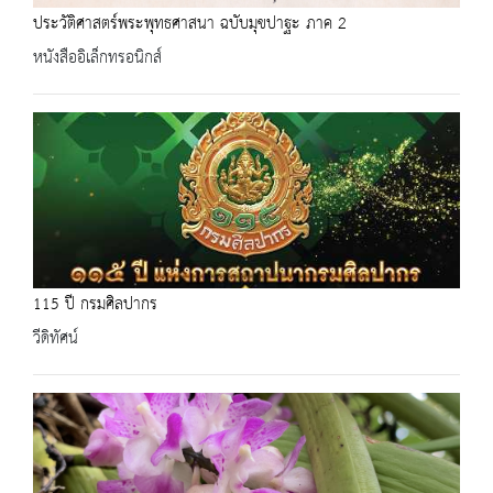
ประวัติศาสตร์พระพุทธศาสนา ฉบับมุขปาฐะ ภาค 2
หนังสืออิเล็กทรอนิกส์
115 ปี กรมศิลปากร
วีดิทัศน์