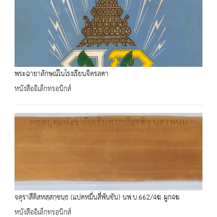
พระฉายาลักษณ์ในโรงเรียนจิตรลดา
หนังสืออิเล็กทรอนิกส์
จตุราสีติสหสฺสกฺขนฺธ (แปดหมื่นสี่พันขัน) นพ.บ.662/4ฆ ผูก4ฆ
หนังสืออิเล็กทรอนิกส์