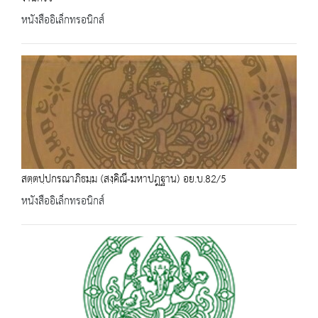
หนังสืออิเล็กทรอนิกส์
สตฺตปฺปกรณาภิธมฺม (สงฺคิณี-มหาปฎฐาน) อย.บ.82/5
หนังสืออิเล็กทรอนิกส์