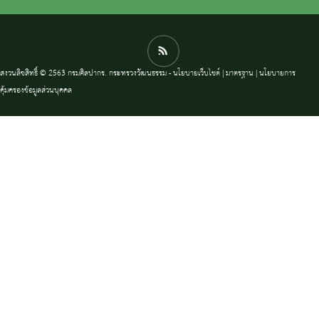
สงวนลิขสิทธิ์ © 2563 กรมศิลปากร. กระทรวงวัฒนธรรม -
นโยบายเว็บไซต์
|
มาตรฐาน
|
นโยบายการ
คุ้มครองข้อมูลส่วนบุคคล