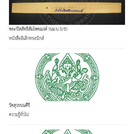
พระปัสสัทธิสัมโพชฌงค์ (นม.บ.3/5)
หนังสืออิเล็กทรอนิกส์
วัดสุวรรณคีรี
ความรู้ทั่วไป