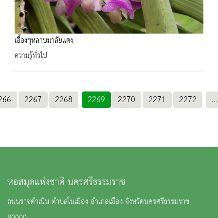
เอื้องกุหลาบมาลัยแดง
ความรู้ทั่วไป
266
2267
2268
2269
2270
2271
2272
...
หอสมุดแห่งชาติ นครศรีธรรมราช
ถนนราชดำเนิน ตำบลในเมือง อำเภอเมือง จังหวัดนครศรีธรรมราช