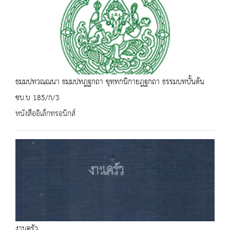
ธมฺมปทวณฺณนา ธมฺมปทฎฐกถา ขุทฺทกนิกายฎฐกถา ธรรมบทบั้นต้น
ชบ.บ 185/ก/3
หนังสืออิเล็กทรอนิกส์
งานครัว