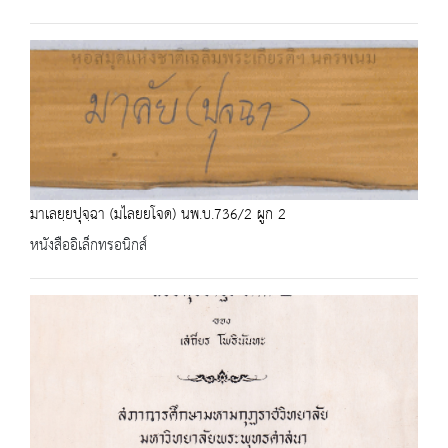
มาเลยฺยปุจฺฉา (มไลยยโจด) นพ.บ.736/2 ผูก 2
หนังสืออิเล็กทรอนิกส์