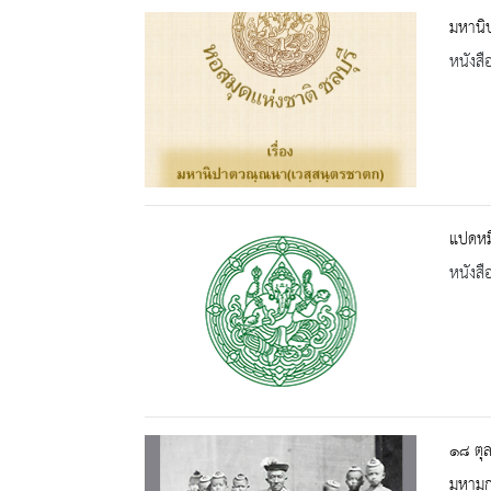
มหานิ
หนังสื
แปดหมื
หนังสื
๑๘ ตุ
มหามก