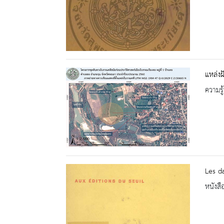
แหล่งฝ
ความรู้
Les d
หนังสื