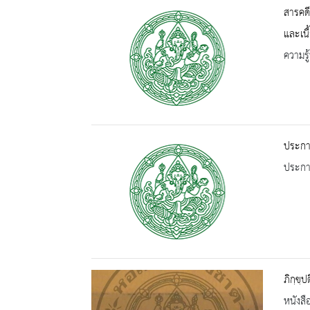
สารคดี
และเน
ความรู้
ประกา
ประกาศ
ภิกฺขฺ
หนังสื