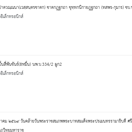
ปาตวณฺณนา(เวสฺสนฺตรชาตก) ชาตกฎฺฐกถา ขุทฺทกนิกายฎฺฐกถา (ทสพร-กุมาร) ชบ
ออิเล็กทรอนิกส์
่นสี่พันขันธ์(8หมื่น) นพ.บ.334/2 ผูก2
ออิเล็กทรอนิกส์
ลาคม ๒๕๖๔ วันคล้ายวันพระราชสมภพพระบาทสมเด็จพระปรเมนทรรามาธิบดี ศรีสิ
ุฏวิทยมหาราช