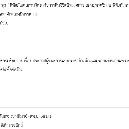
 ชุด “พิพิธภัณฑสถานวิทยากับการคืนชีวิตนิทรรศการ ณ หมู่พระวิมาน พิพิธภั
ื้อหาจัดแสดงนิทรรศการ
ทั่วไป
ศกรมศิลปากร เรื่อง ประกาศผู้ชนะการเสนอราคาจ้างซ่อมแซมรถยนต์หมายเลขทะเ
จัดซื้อจัดจ้าง
ปติโมกฺข (ปาติโมกข์) สพ.บ. 381/1
ออิเล็กทรอนิกส์