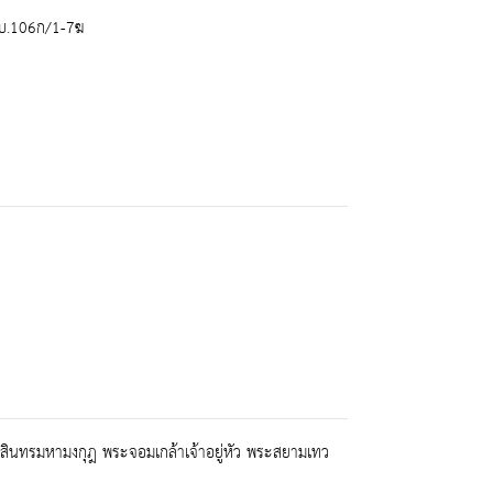
.บ.106ก/1-7ฆ
นทรมหามงกุฎ พระจอมเกล้าเจ้าอยู่หัว พระสยามเทว