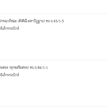
ปกรณาภิธมฺม (สังคิณี-มหาปัฎฐาน) ชบ.บ.43/1-5
ออิเล็กทรอนิกส์
ริยสจฺจ (ทุกขฺอริยสจฺจ) ชบ.บ.86/1-1
ออิเล็กทรอนิกส์