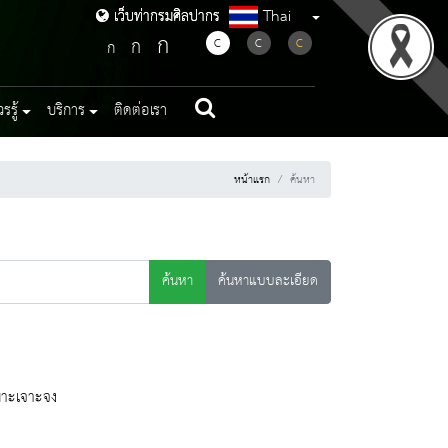
Thai
เว็บท่ากรมศิลปากร
เว็บท่ากรมศิลปากร
ก
ก
C
C
C
ก
รู้
บริการ
ติดต่อเรา
หน้าแรก
ค้นหา
ค้นหา
ค้นหาแบบละเอียด
ฉพาะเจาะจง