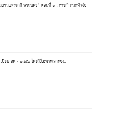
ณฑสถานแห่งชาติ พระนคร” ตอนที่ ๑ : การกำหนดหัวข้อ
บียน ฮต - ๒๘๕๖ โดยวิธีเฉพาะเจาะจง..