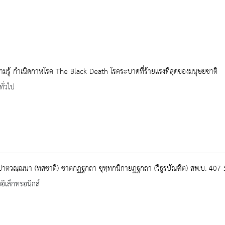
ามรู้ กำเนิดกาฬโรค The Black Death โรคระบาดที่ร้ายแรงที่สุดของมนุษยชาติ
ทั่วไป
ปาตวณฺณนา (ทสชาติ) ชาตกฏฐกถา ขุทฺทกนิกายฏฐกถา (วิธูรบัณฑิต) สพ.บ. 407-
ออิเล็กทรอนิกส์