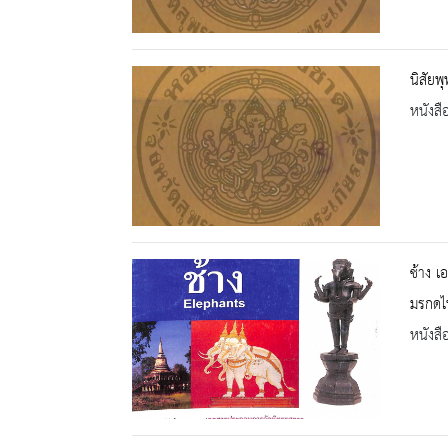
นิสัยพ
หนังสื
ช้าง 
มรกดไ
หนังสื