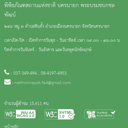
พิพิธภัณฑสถานแห่งชาติ นครนายก พระบรมชนกชล
พัฒน์
๒๔๙ หมู่ ๓ ตำบลหินตั้ง อำเภอเมืองนครนายก จังหวัดนครนายก
เวลาเปิด-ปิด : เปิดทำการวันพุธ - วันอาทิตย์ เวลา ๐๙.๐๐ - ๑๖.๐๐ น.
ปิดทำการวันจันทร์ - วันอังคาร และวันหยุดนักขัตฤกษ์
: 037-349-494 , 08-4197-4953
:
nakhonnayok.fad@gmail.com
จำนวนผู้เข้าชม 15,611 คน
หน้าหลัก