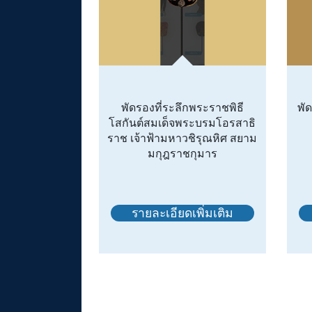
พัดรองที่ระลึกพระราชพิธี
พั
โสกันต์สมเด็จพระบรมโอรสาธิ
ราช เจ้าฟ้ามหาวชิรุณหิศ สยาม
มกุฎราชกุมาร
รายละเอียดเพิ่มเติม