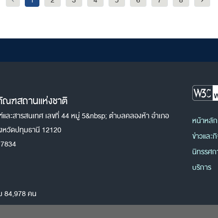
‹
1
2
3
4
5
6
7
8
›
ภัณฑสถานแห่งชาติ
ฑ์และสารสนเทศ เลขที่ 44 หมู่ 5&nbsp; ตำบลคลองห้า อำเภอ
หน้าหลัก
งหวัดปทุมธานี 12120
ข่าวและก
 7834
นิทรรศก
บริการ
ชม 84,978 คน