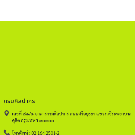
กรมศิลปากร
เลขที่ ๘๑/๑ อาคารกรมศิลปากร ถนนศรีอยุธยา แขวงวชิระพยาบาล
ดุสิต กรุงเทพฯ ๑๐๓๐๐
โทรศัพท์ : 02 164 2501-2