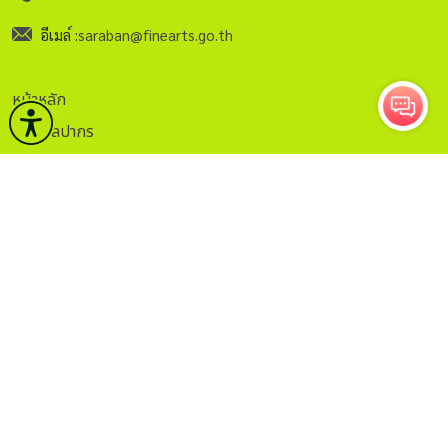
อีเมล์ :
saraban@finearts.go.th
หน้าหลัก
กรมศิลปากร
บริการ
ข่าวและกิจกรรม
คลังวิชาการ
กฏระเบียบ
ติดต่อ
ITA.
ธรรมาภิบาลข้อมูล
Sitemap
กรอกอีเมลเพื่อรับข่าวสาร