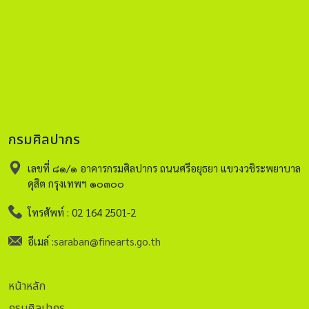
กรมศิลปากร
เลขที่ ๘๑/๑ อาคารกรมศิลปากร ถนนศรีอยุธยา แขวงวชิระพยาบาล
ดุสิต กรุงเทพฯ ๑๐๓๐๐
โทรศัพท์ : 02 164 2501-2
อีเมล์ :
saraban@finearts.go.th
หน้าหลัก
กรมศิลปากร