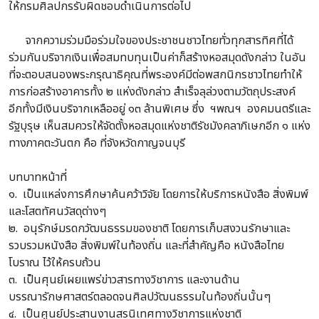
ให้กรมศิลปกรรับผิดชอบดำเนินการต่อไป
จากความร่วมมือร่วมใจของประชาชนชาวไทยทั่วทุกสารทิศที่ได้
ร่วมกันบริจากเงินเพื่อสมทบทุนเป็นค่าก็สร้างหอสมุดดังกล่าว ในอัน
ที่จะตอบสนองพระกรุณาธิคุณที่พระองค์มีต่อพสกนิกรชาวไทยทำให้
การก่อสร้างอาคารทั้ง ๒ แห่งดังกล่าว สำเร็จลุล่วงตามวัตถุประสงค์
อีกทั้งมีเงินบริจากเหลืออยู่ ๑๓ ล้านพิเศษ ซึ่ง ฯพณฯ องคมนตรีและ
รัฐบุรุษ เห็นสมควรให้จัดตั้งหอสมุดแห่งชาติรัชมังคลาภิเษกอีก ๑ แห่ง
ทางภาคตะวันตก คือ ที่จังหวัดกาญจนบุรี
บทบาทหน้าที่
๑. เป็นแหล่งการศึกษาค้นคว้าวิจัย โดยการให้บริการหนังสือ สิ่งพิมพ์
และโสตทัศนวัสดุต่างๆ
๒. อนุรักษ์มรดกวัฒนธรรมของชาติ โดยการเก็บสงวนรักษาและ
รวบรวมหนังสือ สิ่งพิมพ์ในท้องถิ่น และที่สำคัญคือ หนังสือไทย
โบราณ ไว้ให้ครบถ้วน
๓. เป็นศุนย์เผยแพร่ข่าวสารทางวิชาการ และงานด้าน
บรรณารักษศาสตร์ตลอดจนศิลปวัฒนธรรมในท้องถิ่นนั้นๆ
๔. เป็นศูนย์ประสานงานสรนิเทศทางวิชาการแห่งชาติ