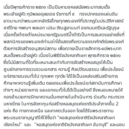
เมื่อปีพุทธศักราช ๒๕๓๑ เป็นปีมหามงคลสมัยพระบาทสมเด็จ
พระเจ้าอยู่หัว ภุมิพลอดุลยเดช รัชการที่ ๙ ทรงปกครองแผ่นดิน
ยาวนานกว่าพระมหากษัตริย์ไทยทุกพระองค์ที่ปรากฎในประวัติศาสตร์
ชาติไทย ฯพณฯ พลเอก เปรม ติณสูลานนท์ องคมนตรีและรัฐบุรุษ
เมื่อครั้งดำรงตำ่แหน่งนายกรัฐมนตรีมีำดำริเป็นการสมควรอย่างยิ่งที่
พสกนิกรของพระองค์ท่านจะำได้แสดงถึงความจงรกภักดีต่อพระองค์
ด้วยการจัดสร้างอนุสรณ์สถาน เพื่อถวายเป็นราชสักการะแด่พระบาท
สมเด็จพระเจ้าอยู่หัว เนื่องในพิธีรัชมังคลาภิเษก พุทธศักราช ๒๕๓๑
ซึ่งไม่มีสถานที่ใดที่จะเหมาะสมเท่ากับการจัดสร้างหอสมุดให้เป็น
ศูนย์กลางการรวบรวมเอกสาร ความรู้ ศิลปวัฒนธรรม เพื่อประโยชน์
แก่สาธารณชนทั่วไป ทุกเพศ ทุกวัย ได้ใช้เป็นแหล่งเสริมสร้างการ
ศึกษาหาความรู้เพิ่มเติม ตลอดจนเพื่อประโยชน์แก่สถาบันการศึกษา
ต่างๆ หน่วยราชการ และเอกชนทั่วไปได้เป็นอย่างดี จึงหมอบหมายให้
กองอำนวยการรักษาความมั่นคงภายในดำเนินการ ร่วมกับ กระทรวง
มหาดไทย ในการจัดหาทุนก่อสร้างหอสมุดแห่งชาติประจำภาคขึ้น 2
แห่ง คือ ทางภาคเหนือ และภาคตะวันออก โดยได้รับพระราชทาน
พระบรมราชานุญาติให้ใช้ชื่อว่า "หอสมุดแห่งชาติรัชมังคลาภิเษก
เชียงใหม่" และ "หอสมุดแห่งชาติรัชมังคลาภิเษก จันทบุรี" และมอบ