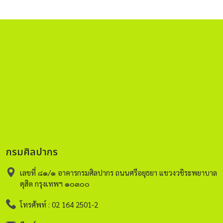
กรมศิลปากร
เลขที่ ๘๑/๑ อาคารกรมศิลปากร ถนนศรีอยุธยา แขวงวชิระพยาบาล
ดุสิต กรุงเทพฯ ๑๐๓๐๐
โทรศัพท์ : 02 164 2501-2