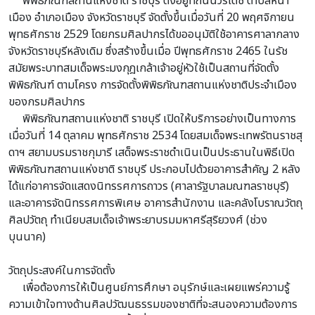
พิพิธภัณฑสถานแห่งชาติ ราชบุรี ตั้งอยู่ที่ถนนวรเดช ตำบลหน้า
เมือง อำเภอเมือง จังหวัดราชบุรี จัดตั้งขึ้นเมื่อวันที่ 20 พฤศจิกายน
พุทธศักราช 2529 โดยกรมศิลปากรได้ขออนุมัติใช้อาคารศาลากลาง
จังหวัดราชบุรีหลังเดิม ซึ่งสร้างขึ้นเมื่อ ปีพุทธศักราช 2465 ในรัช
สมัยพระบาทสมเด็จพระมงกุฎเกล้าเจ้าอยู่หัวใช้เป็นสถานที่จัดตั้ง
พิพิธภัณฑ์ ตามโครง การจัดตั้งพิพิธภัณฑสถานแห่งชาติประจำเมือง
ของกรมศิลปากร
พิพิธภัณฑสถานแห่งชาติ ราชบุรี เปิดให้บริการอย่างเป็นทางการ
เมื่อวันที่ 14 ตุลาคม พุทธศักราช 2534 โดยสมเด็จพระเทพรัตนราชสุ
ดาฯ สยามบรมราชกุมารี เสด็จพระราชดำเนินเป็นประธานในพิธีเปิด
พิพิธภัณฑสถานแห่งชาติ ราชบุรี ประกอบไปด้วยอาคารสำคัญ 2 หลัง
ได้แก่อาคารจัดแสดงนิทรรศการถาวร (ศาลารัฐบาลมณฑลราชบุรี)
และอาคารจัดนิทรรศการพิเศษ อาคารสำนักงาน และคลังโบราณวัตถุ
ศิลปวัตถุ ทำเนียบสมเด็จเจ้าพระยาบรมมหาศรีสุริยวงศ์ (ช่วง
บุนนาค)
วัตถุประสงค์ในการจัดตั้ง
เพื่อต้องการให้เป็นศูนย์การศึกษา อนุรักษ์และเผยแพร่ความรู้
ความเข้าใจทางด้านศิลปวัฒนธรรมของชาติที่จะสนองความต้องการ