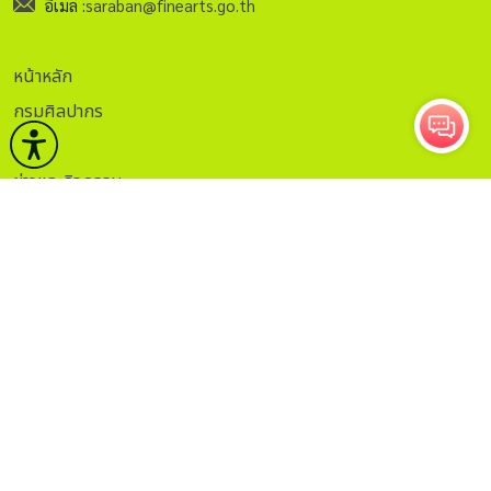
อีเมล์ :
saraban@finearts.go.th
หน้าหลัก
กรมศิลปากร
บริการ
ข่าวและกิจกรรม
คลังวิชาการ
กฏระเบียบ
ติดต่อ
ITA.
ธรรมาภิบาลข้อมูล
Sitemap
กรอกอีเมลเพื่อรับข่าวสาร