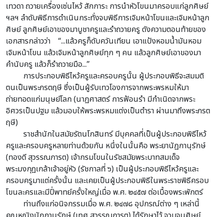
เทวดา ถวายเครื่องเซ่นไหว้ สักการะ การนำหัวโขนมาครอบแก่ลูกศิษย์
ฯลฯ ลำดับพิธีการดำเนินกระทั่งจบพิธีการเจิมหน้าโขนและเจิมหน้าลูก
ศิษย์ ลูกศิษย์เอาของมาบูชาครูและรำถวายครู ดังความตอนท้ายของ
เอกสารกล่าวว่า “...แล้วครูก็ดับควันเทียน เอาแป้งหอมน้ำมันหอม
เจิมหน้าโขน แล้วเจิมหน้าลูกศิษย์ทุก ๆ คน แล้วลูกศิษย์เอาของมา
คำนับครู แล้วก็รำถวายมือ...”
การประกอบพิธีไหว้ครูและครอบครูนั้น ผู้ประกอบพิธีจะสมมติ
ตนเป็นพระภรตฤษี ซึ่งเป็นผู้รับเทวโองการจากพระพรหมให้มา
ถ่ายทอดแก่มนุษย์โลก (นาฏศาสตร์ การฟ้อนรำ มีกำเนิดจากพระ
อิศวรเป็นปฐม แล้วมอบให้พระพรหมแต่งเป็นตำรา ผ่านมาถึงพระภรต
ฤษี)
ราชสำนักในสมัยรัตนโกสินทร์ มีบุคคลที่เป็นผู้ประกอบพิธีไหว้
ครูและครอบครูหลายท่านด้วยกัน หนึ่งในนั้นคือ พระยานัฏกานุรักษ์
(ทองดี สุวรรณภารต) เจ้ากรมโขนในรัชสมัยพระบาทสมเด็จ
พระมงกุฎเกล้าเจ้าอยู่หัว (รัชกาลที่ ๖) เป็นผู้ประกอบพิธีไหว้ครูและ
ครอบครูมาแต่ครั้งนั้น และเคยเป็นผู้ประกอบพิธีในพระราชพิธีครอบ
โขนละครและมีปี่พาทย์ครั้งใหญ่เมื่อ พ.ศ. ๒๔๕๗ ต่อเบื้องพระพักตร์
ท่านถึงแก่อนิจกรรมเมื่อ พ.ศ. ๒๔๗๘ อุปกรณ์ต่าง ๆ เหล่านี้
คุณหญิงนัฏกานุรักษ์ (เทศ สุวรรณภารต) ได้รักษาไว้ จวบจนศิษย์