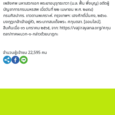
เพลิงศพ มหาเสวกเอก พระยาอนุรุทธเทวา (ม.ล. ฟื้น พึ่งบุญ) อดีตผู้
บัญชาการกรมมหรสพ เมื่อวันที่ ๒๒ เมษายน พ.ศ. ๒๔๙๔)
กรมศิลปากร. เทวดานพเคราะห์. กรุงเทพฯ: เฮงศักดิ์มั่นคง, ๒๕๖๐.
มงกุฎเกล้าเจ้าอยู่หัว, พระบาทสมเด็จพระ. ศกุนตลา. [ออนไลน์].
สืบค้นเมื่อ ๑๖ มกราคม ๒๕๖๕, จาก: https://vajirayana.org/ศกุน
ตลา/ภาคผนวก-๑-กล่าวด้วยนาฏกะ
จำนวนผู้เข้าชม 22,595 คน