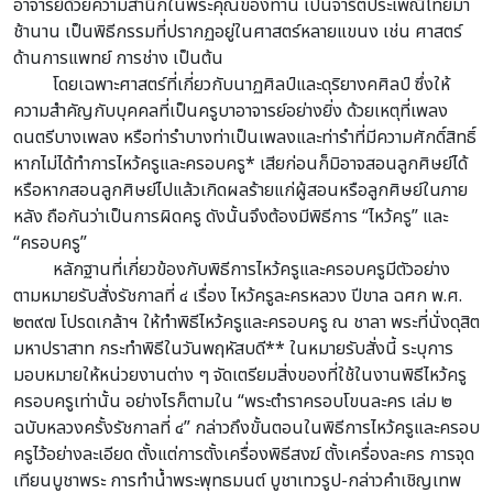
อาจารย์ด้วยความสำนึกในพระคุณของท่าน เป็นจารีตประเพณีไทยมา
ช้านาน เป็นพิธีกรรมที่ปรากฏอยู่ในศาสตร์หลายแขนง เช่น ศาสตร์
ด้านการแพทย์ การช่าง เป็นต้น
โดยเฉพาะศาสตร์ที่เกี่ยวกับนาฏศิลป์และดุริยางคศิลป์ ซึ่งให้
ความสำคัญกับบุคคลที่เป็นครูบาอาจารย์อย่างยิ่ง ด้วยเหตุที่เพลง
ดนตรีบางเพลง หรือท่ารำบางท่าเป็นเพลงและท่ารำที่มีความศักดิ์สิทธิ์
หากไม่ได้ทำการไหว้ครูและครอบครู* เสียก่อนก็มิอาจสอนลูกศิษย์ได้
หรือหากสอนลูกศิษย์ไปแล้วเกิดผลร้ายแก่ผู้สอนหรือลูกศิษย์ในภาย
หลัง ถือกันว่าเป็นการผิดครู ดังนั้นจึงต้องมีพิธีการ “ไหว้ครู” และ
“ครอบครู”
หลักฐานที่เกี่ยวข้องกับพิธีการไหว้ครูและครอบครูมีตัวอย่าง
ตามหมายรับสั่งรัชกาลที่ ๔ เรื่อง ไหว้ครูละครหลวง ปีขาล ฉศก พ.ศ.
๒๓๙๗ โปรดเกล้าฯ ให้ทำพิธีไหว้ครูและครอบครู ณ ชาลา พระที่นั่งดุสิต
มหาปราสาท กระทำพิธีในวันพฤหัสบดี** ในหมายรับสั่งนี้ ระบุการ
มอบหมายให้หน่วยงานต่าง ๆ จัดเตรียมสิ่งของที่ใช้ในงานพิธีไหว้ครู
ครอบครูเท่านั้น อย่างไรก็ตามใน “พระตำราครอบโขนละคร เล่ม ๒
ฉบับหลวงครั้งรัชกาลที่ ๔” กล่าวถึงขั้นตอนในพิธีการไหว้ครูและครอบ
ครูไว้อย่างละเอียด ตั้งแต่การตั้งเครื่องพิธีสงฆ์ ตั้งเครื่องละคร การจุด
เทียนบูชาพระ การทำน้ำพระพุทธมนต์ บูชาเทวรูป-กล่าวคำเชิญเทพ