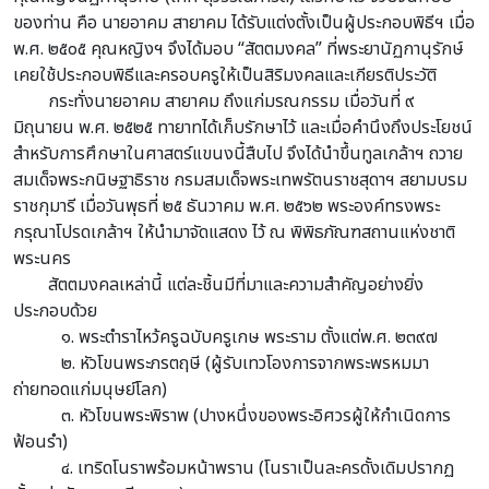
ของท่าน คือ นายอาคม สายาคม ได้รับแต่งตั้งเป็นผู้ประกอบพิธีฯ เมื่อ
พ.ศ. ๒๕๐๕ คุณหญิงฯ จึงได้มอบ “สัตตมงคล” ที่พระยานัฏกานุรักษ์
เคยใช้ประกอบพิธีและครอบครูให้เป็นสิริมงคลและเกียรติประวัติ
กระทั่งนายอาคม สายาคม ถึงแก่มรณกรรม เมื่อวันที่ ๙
มิถุนายน พ.ศ. ๒๕๒๕ ทายาทได้เก็บรักษาไว้ และเมื่อคำนึงถึงประโยชน์
สำหรับการศึกษาในศาสตร์แขนงนี้สืบไป จึงได้นำขึ้นทูลเกล้าฯ ถวาย
สมเด็จพระกนิษฐาธิราช กรมสมเด็จพระเทพรัตนราชสุดาฯ สยามบรม
ราชกุมารี เมื่อวันพุธที่ ๒๕ ธันวาคม พ.ศ. ๒๕๖๒ พระองค์ทรงพระ
กรุณาโปรดเกล้าฯ ให้นำมาจัดแสดง ไว้ ณ พิพิธภัณฑสถานแห่งชาติ
พระนคร
สัตตมงคลเหล่านี้ แต่ละชิ้นมีที่มาและความสำคัญอย่างยิ่ง
ประกอบด้วย
๑. พระตำราไหว้ครูฉบับครูเกษ พระราม ตั้งแต่พ.ศ. ๒๓๙๗
๒. หัวโขนพระภรตฤษี (ผู้รับเทวโองการจากพระพรหมมา
ถ่ายทอดแก่มนุษย์โลก)
๓. หัวโขนพระพิราพ (ปางหนึ่งของพระอิศวรผู้ให้กำเนิดการ
ฟ้อนรำ)
๔. เทริดโนราพร้อมหน้าพราน (โนราเป็นละครดั้งเดิมปรากฏ