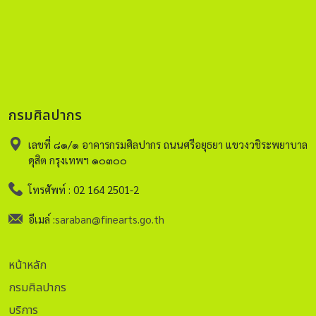
กรมศิลปากร
เลขที่ ๘๑/๑ อาคารกรมศิลปากร ถนนศรีอยุธยา แขวงวชิระพยาบาล
ดุสิต กรุงเทพฯ ๑๐๓๐๐
โทรศัพท์ : 02 164 2501-2
อีเมล์ :
saraban@finearts.go.th
หน้าหลัก
กรมศิลปากร
บริการ