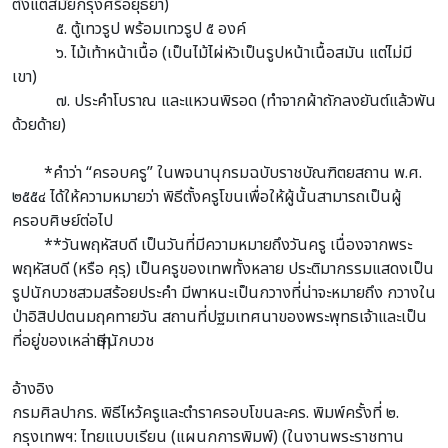
ตั้งแต่สมัยกรุงศรีอยุธยา)
๕. ตู้เทวรูป พร้อมเทวรูป ๕ องค์
๖. ไม้เท้าหน้าเนื้อ (เป็นไม้ไผ่หัวเป็นรูปหน้าเนื้อสมัน แต่ไม่มี
เขา)
๗. ประคำโบราณ และแหวนพิรอด (ทำจากผ้าถักลงยันต์แล้วพัน
ด้วยด้าย)
*คำว่า “ครอบครู” ในพจนานุกรมฉบับราชบัณฑิตยสถาน พ.ศ.
๒๕๕๔ ได้ให้ความหมายว่า พิธีตั้งครูโขนเพื่อให้ผู้นั้นสามารถเป็นผู้
ครอบศิษย์ต่อไป
**วันพฤหัสบดี เป็นวันที่มีความหมายถึงวันครู เนื่องจากพระ
พฤหัสบดี (หรือ คุรุ) เป็นครูของเทพทั้งหลาย ประติมากรรมแสดงเป็น
รูปนักบวชสวมสร้อยประคำ มีพาหนะเป็นกวางที่น่าจะหมายถึง กวางใน
ป่าอิสิปปตนมฤคทายวัน สถานที่ปฐมเทศนาของพระพุทธเจ้าและเป็น
ที่อยู่ของเหล่าฤๅษีนักบวช
อ้างอิง
กรมศิลปากร. พิธีไหว้ครูและตำราครอบโขนละคร. พิมพ์ครั้งที่ ๒.
กรุงเทพฯ: ไทยแบบเรียน (แผนกการพิมพ์) (ในงานพระราชทาน