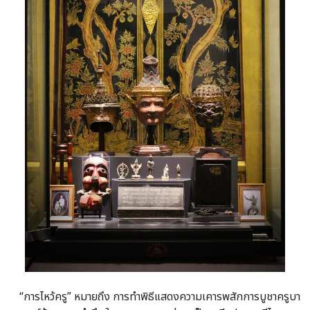
“การไหว้ครู” หมายถึง การทำพิธีแสดงความเคารพสักการบูชาครูบา