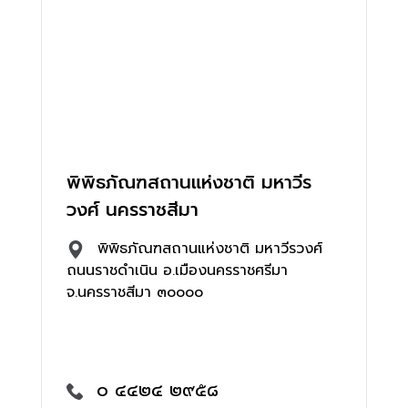
พิพิธภัณฑสถานแห่งชาติ มหาวีร
วงศ์ นครราชสีมา
พิพิธภัณฑสถานแห่งชาติ มหาวีรวงศ์
ถนนราชดำเนิน อ.เมืองนครราชศรีมา
จ.นครราชสีมา ๓๐๐๐๐
๐ ๔๔๒๔ ๒๙๕๘