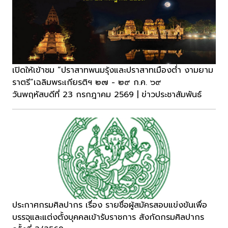
เปิดให้เข้าชม “ปราสาทพนมรุ้งและปราสาทเมืองต่ำ งามยาม
ราตรี”เฉลิมพระเกียรติฯ ๒๗ - ๒๙ ก.ค. ๖๙
วันพฤหัสบดีที่ 23 กรกฎาคม 2569 | ข่าวประชาสัมพันธ์
ประกาศกรมศิลปากร เรื่อง รายชื่อผู้สมัครสอบแข่งขันเพื่อ
บรรจุและแต่งตั้งบุคคลเข้ารับราชการ สังกัดกรมศิลปากร