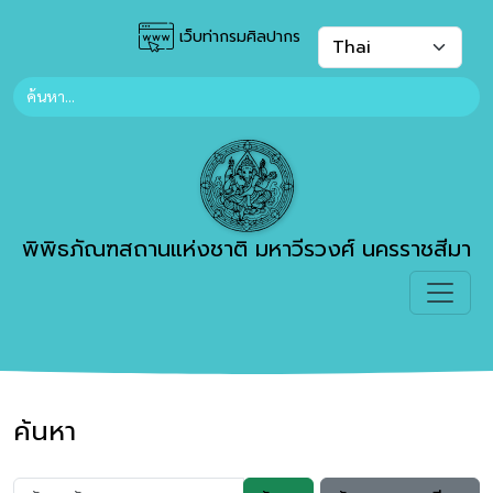
เว็บท่ากรมศิลปากร
พิพิธภัณฑสถานแห่งชาติ มหาวีรวงศ์ นครราชสีมา
ค้นหา