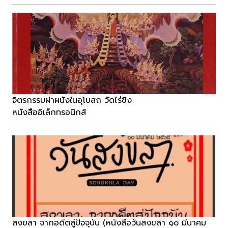
จิตรกรรมฝาผนังในอุโบสถ วัดไร่ขิง
หนังสืออิเล็กทรอนิกส์
สงขลา จากอดีตสู่ปัจจุบัน (หนังสือวันสงขลา ๑๐ มีนาคม