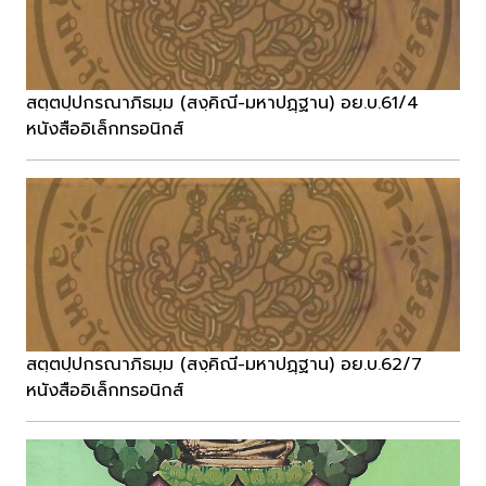
สตฺตปฺปกรณาภิธมฺม (สงฺคิณี-มหาปฏฺฐาน) อย.บ.61/4
หนังสืออิเล็กทรอนิกส์
สตฺตปฺปกรณาภิธมฺม (สงฺคิณี-มหาปฏฺฐาน) อย.บ.62/7
หนังสืออิเล็กทรอนิกส์