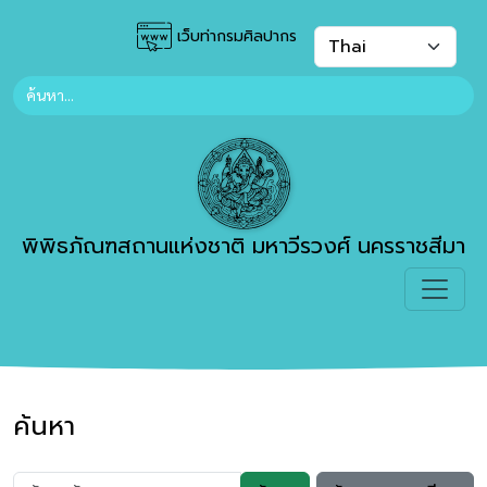
เว็บท่ากรมศิลปากร
พิพิธภัณฑสถานแห่งชาติ มหาวีรวงศ์ นครราชสีมา
ค้นหา