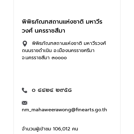
พิพิธภัณฑสถานแห่งชาติ มหาวีร
วงศ์ นครราชสีมา
พิพิธภัณฑสถานแห่งชาติ มหาวีรวงศ์
ถนนราชดำเนิน อ.เมืองนครราชศรีมา
จ.นครราชสีมา ๓๐๐๐๐
๐ ๔๔๒๔ ๒๙๕๘
nm_mahaweerawong@finearts.go.th
จำนวนผู้เข้าชม 106,012 คน