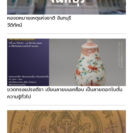
หอจดหมายเหตุแห่งชาติ จันทบุรี
วีดิทัศน์
ขวดทรงแปรงตีชา เขียนลายบนเคลือบ เป็นลายดอกโบตั๋น
ความรู้ทั่วไป