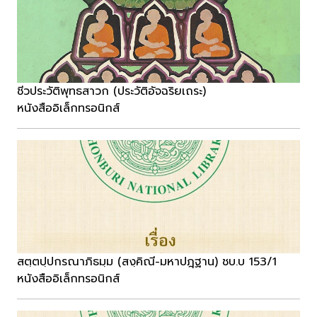
ชีวประวัติพุทธสาวก (ประวัติอัจฉริยเถระ)
หนังสืออิเล็กทรอนิกส์
สตฺตปฺปกรณาภิธมฺม (สงฺคิณี-มหาปฎฺฐาน) ชบ.บ 153/1
หนังสืออิเล็กทรอนิกส์