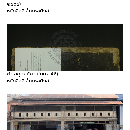
๒๕๖๕)
หนังสืออิเล็กทรอนิกส์
ตำราดูฤกษ์ยาม(นม.ส.48)
หนังสืออิเล็กทรอนิกส์