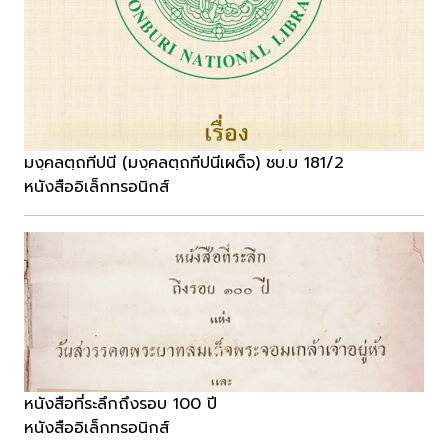
มงฺคลตฺถทีปนี (มงฺคลตฺถทีปนีเผด็จ) ชบ.บ 181/2
หนังสืออิเล็กทรอนิกส์
หนังสือที่ระลึกถึงรอบ 100 ปี
หนังสืออิเล็กทรอนิกส์