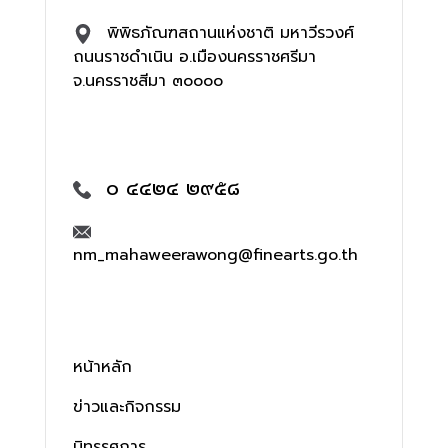
พิพิธภัณฑสถานแห่งชาติ มหาวีรวงศ์
ถนนราชดำเนิน อ.เมืองนครราชศรีมา
จ.นครราชสีมา ๓๐๐๐๐
๐ ๔๔๒๔ ๒๙๕๘
nm_mahaweerawong@finearts.go.th
หน้าหลัก
ข่าวและกิจกรรม
นิทรรศการ