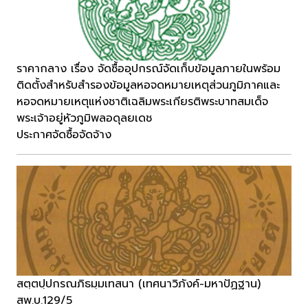
ราคากลาง เรื่อง จัดซื้ออุปกรณ์จัดเก็บข้อมูลภายในพร้อม
ติดตั้งสำหรับสำรองข้อมูลหอจดหมายเหตุส่วนภูมิภาคและ
หอจดหมายเหตุแห่งชาติเฉลิมพระเกียรติพระบาทสมเด็จ
พระเจ้าอยู่หัวภูมิพลอดุลยเดช
ประกาศจัดซื้อจัดจ้าง
สตฺตปฺปกรณภิธมฺมเทสนา (เทศนาวิภังค์-มหาปัฏฐาน)
สพ.บ.129/5