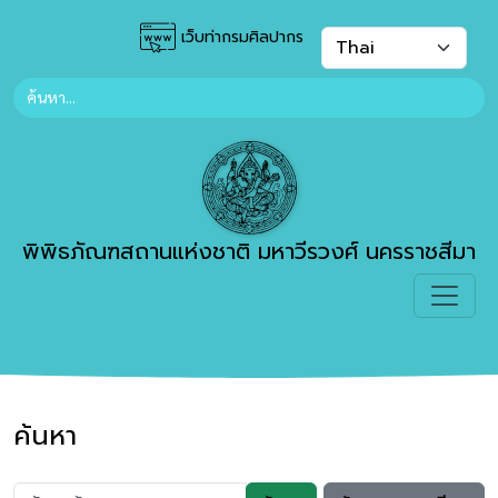
เว็บท่ากรมศิลปากร
พิพิธภัณฑสถานแห่งชาติ มหาวีรวงศ์ นครราชสีมา
ค้นหา