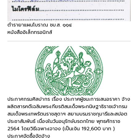
ตำรายาแผนโบราณ ชบ.ส. ๑๑๔
หนังสืออิเล็กทรอนิกส์
ประกาศกรมศิลปากร เรื่อง ประกาศผู้ชนะการเสนอราคา จ้าง
ผลิตสารคดีเฉลิมพระเกียรติสมเด็จพระกนิษฐาธิราชเจ้ากรม
สมเด็จพระเทพรัตนราชสุดาฯ สยามบรมราชกุมารีและสปอต
ประชาสัมพันธ์ เนื่องในวันอนุรักษ์มรดกไทย พุทธศักราช
2564 โดยวิธีเฉพาะเจาจง (เป็นเงิน 192,600 บาท )
ประกาศจัดซื้อจัดจ้าง