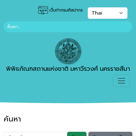
เว็บท่ากรมศิลปากร
พิพิธภัณฑสถานแห่งชาติ มหาวีรวงศ์ นครราชสีมา
ค้นหา