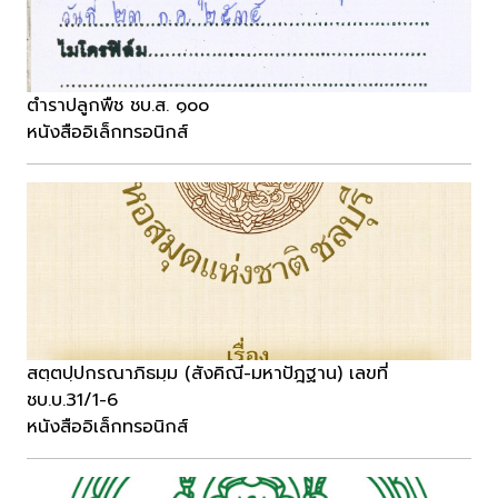
ตำราปลูกพืช ชบ.ส. ๑๐๐
หนังสืออิเล็กทรอนิกส์
สตฺตปฺปกรณาภิธมฺม (สังคิณี-มหาปัฎฐาน) เลขที่
ชบ.บ.31/1-6
หนังสืออิเล็กทรอนิกส์