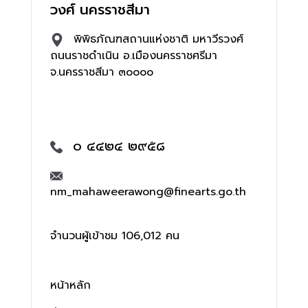
วงศ์ นครราชสีมา
พิพิธภัณฑสถานแห่งชาติ มหาวีรวงศ์
ถนนราชดำเนิน อ.เมืองนครราชศรีมา
จ.นครราชสีมา ๓๐๐๐๐
๐ ๔๔๒๔ ๒๙๕๘
nm_mahaweerawong@finearts.go.th
จำนวนผู้เข้าชม 106,012 คน
หน้าหลัก