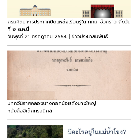
กรมศิลปากรประกาศปิดแหล่งเรียนรู้ใน กทม. ชั่วคราว ถึงวัน
ที่ ๒ ส.ค.นี้
วันพุธที่ 21 กรกฎาคม 2564 | ข่าวประชาสัมพันธ์
บทกวีนิราศคลองบางกอกน้อยถึงบางใหญ่
หนังสืออิเล็กทรอนิกส์