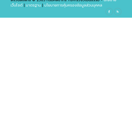
สงวนลิขสิทธิ์ © 2563 กรมศิลปากร. กระทรวงวัฒนธรรม -
นโยบาย
เว็บไซต์
|
มาตรฐาน
|
นโยบายการคุ้มครองข้อมูลส่วนบุคคล