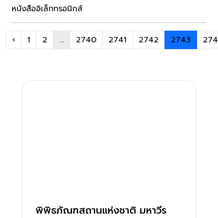
หนังสืออิเล็กทรอนิกส์
‹
1
2
...
2740
2741
2742
2743
27
พิพิธภัณฑสถานแห่งชาติ มหาวีร