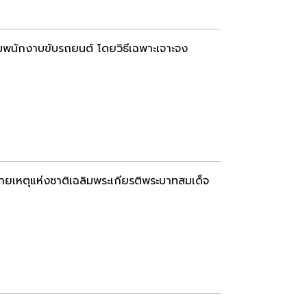
มพนักงาบขับรถยนต์ โดยวิธีเฉพาะเจาะจง
เหตุแห่งชาติเฉลิมพระเกียรติพระบาทสมเด็จ