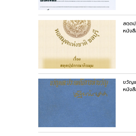
สตฺตป
หนังสื
ขวัญ
หนังสื