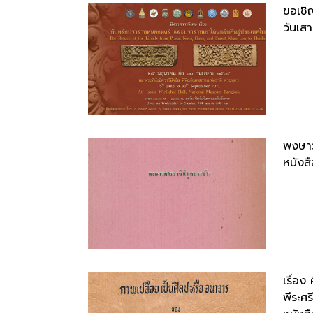
ขอเชิ
วันเสา
พงษาว
หนังสื
เรื่อ
พีระศรี