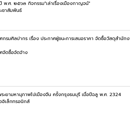
ปี พ.ศ. ๒๕๖๓ กิจกรรม"เล่าเรื่องเมืองกาญจน์"
ะชาสัมพันธ์
ศกรมศิลปากร เรื่อง ประกาศผู้ชนะการเสนอราคา จัดซื้อวัสดุสำนักง
จัดซื้อจัดจ้าง
ระยามหานุภาพไปเมืองจีน ครั้งกรุงธนบุรี เมื่อปีฉลู พ.ศ. 2324
ออิเล็กทรอนิกส์