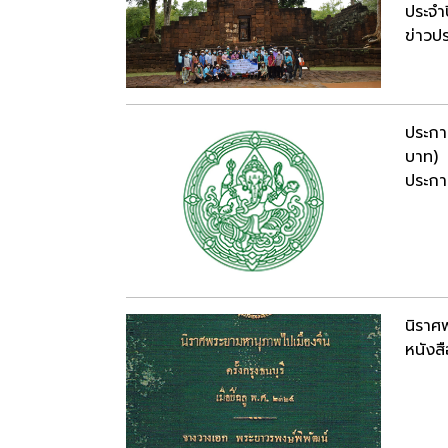
ประจำ
ข่าวปร
ประกา
บาท)
ประกาศ
นิราศพ
หนังสื