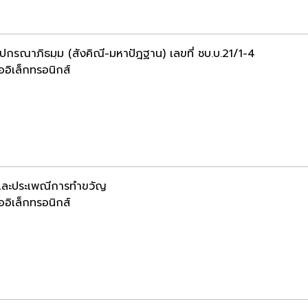
ฺปกรณาภิธมฺม (สังคิณี-มหาปัฎฐาน) เลขที่ ชบ.บ.21/1-4
ออิเล็กทรอนิกส์
และประเพณีการทำขวัญ
ออิเล็กทรอนิกส์