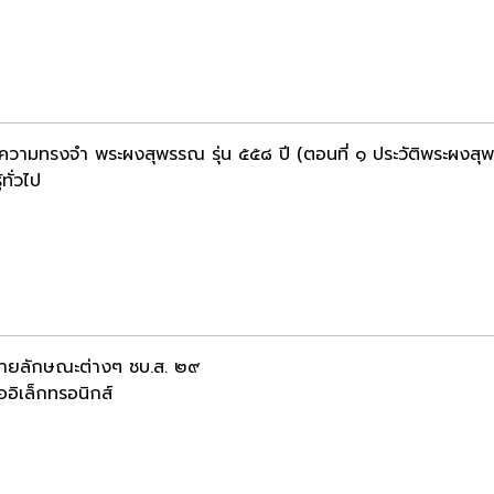
กความทรงจำ พระผงสุพรรณ รุ่น ๕๕๘ ปี (ตอนที่ ๑ ประวัติพระผงสุ
้ทั่วไป
ายลักษณะต่างๆ ชบ.ส. ๒๙
ออิเล็กทรอนิกส์