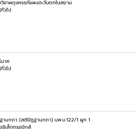
บวิชาผดุงครรภ์แผนตะวันตกในสยาม
้ทั่วไป
่นาค
้ทั่วไป
ฺฐานกถา (สติปัฎฐานกถา) นพ.บ.122/1 ผูก 1
ออิเล็กทรอนิกส์