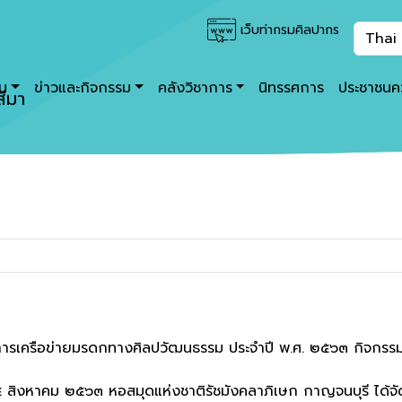
เว็บท่ากรมศิลปากร
าน
ข่าวและกิจกรรม
คลังวิชาการ
นิทรรศการ
ประชาชนคว
ีมา
ารเครือข่ายมรดกทางศิลปวัฒนธรรม ประจำปี พ.ศ. ๒๕๖๓ กิจกรรม"เล
่ ๕ สิงหาคม ๒๕๖๓ หอสมุดแห่งชาติรัชมังคลาภิเษก กาญจนบุรี ได