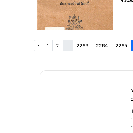
หนังสื
‹
1
2
...
2283
2284
2285