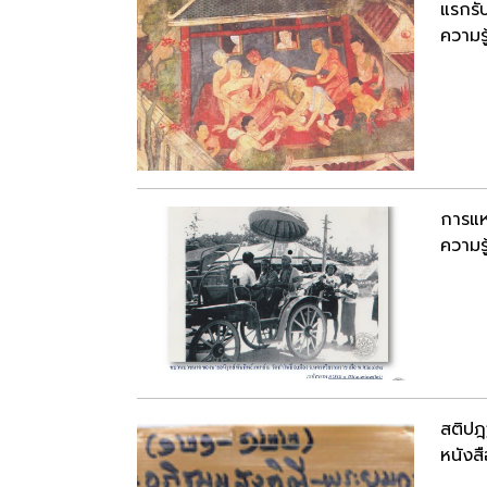
แรกรั
ความรู
การแห
ความรู
สติปฎ
หนังสื