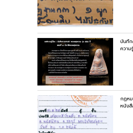
บันทึ
ความรู
กฏหม
หนังสื