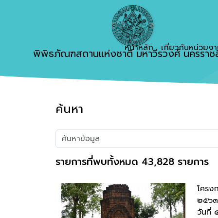
หน้าหลัก
เกี่ยวกับหน่วยง
พิพิธภัณฑสถานแห่งชาติ มหาวีรวงศ์ นครราชส
ค้นหา
รายการที่พบทั้งหมด 43,828 รายการ
โครงก
๒๕๖๓
วันที