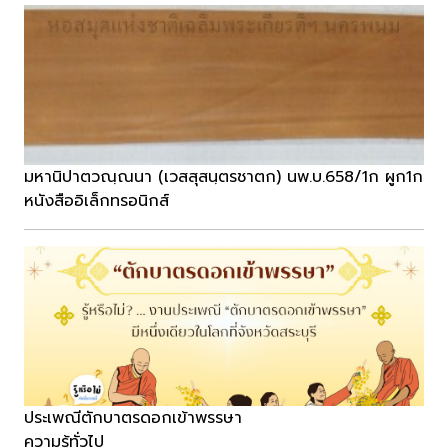
มหานิปาตวณฺณนา (เวสสุสนฺตรชาตก) นพ.บ.658/1ก ผูก1ก
หนังสืออิเล็กทรอนิกส์
ประเพณีตักบาตรดอกเข้าพรรษา
ความรู้ทั่วไป