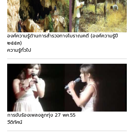
องค์ความรู้ด้านการสำรวจทางโบราณคดี (องค์ความรู้ปี
๒๕๕๓)
ความรู้ทั่วไป
การขับร้องเพลงลูกทุ่ง 27 พค.55
วีดิทัศน์