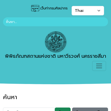
เว็บท่ากรมศิลปากร
พิพิธภัณฑสถานแห่งชาติ มหาวีรวงศ์ นครราชสีมา
ค้นหา