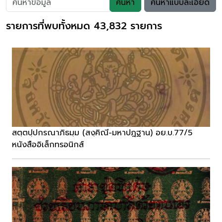
ค้นหา
ค้นหาแบบละเอียด
รายการที่พบทั้งหมด 43,832 รายการ
สตฺตปฺปกรณาภิธมฺม (สงฺคิณี-มหาปฎฐาน) อย.บ.77/5
หนังสืออิเล็กทรอนิกส์