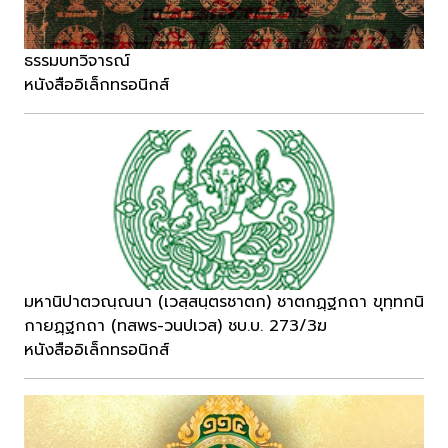
ธรรมบทวิจารณ์
หนังสืออิเล็กทรอนิกส์
มหานิปาตวณฺณนา (เวสฺสนฺตรชาตก) ชาตกฏฺฐกถา ขุทฺทกนิ
กายฏฺฐกถา (ทสพร-วนปเวส) ชบ.บ. 273/3ฆ
หนังสืออิเล็กทรอนิกส์