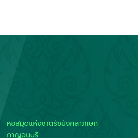
หอสมุดแห่งชาติรัชมังคลาภิเษก
กาญจนบุรี