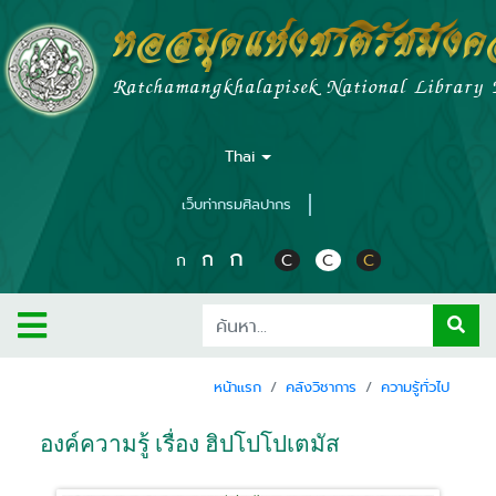
หอสมุดแห่งชาติรัชมัง
Ratchamangkhalapisek National Library
Thai
เว็บท่ากรมศิลปากร
ก
ก
ก
C
C
C
หน้าแรก
คลังวิชาการ
ความรู้ทั่วไป
องค์ความรู้ เรื่อง ฮิปโปโปเตมัส