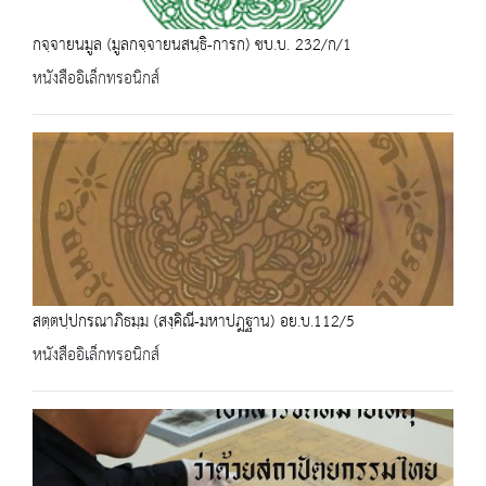
กจฺจายนมูล (มูลกจฺจายนสนฺธิ-การก) ชบ.บ. 232/ก/1
หนังสืออิเล็กทรอนิกส์
สตฺตปฺปกรณาภิธมฺม (สงฺคิณี-มหาปฎฐาน) อย.บ.112/5
หนังสืออิเล็กทรอนิกส์