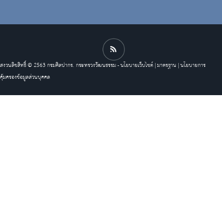
สงวนลิขสิทธิ์ © 2563 กรมศิลปากร. กระทรวงวัฒนธรรม -
นโยบายเว็บไซต์
|
มาตรฐาน
|
นโยบายการ
คุ้มครองข้อมูลส่วนบุคคล