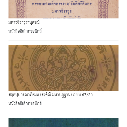
มหาวชิราวุธานุสรณ์
หนังสืออิเล็กทรอนิกส์
สตฺตปฺปกรณาภิธมฺม (สงฺคิณี-มหาปฎฐาน) อย.บ.67/2ก
หนังสืออิเล็กทรอนิกส์