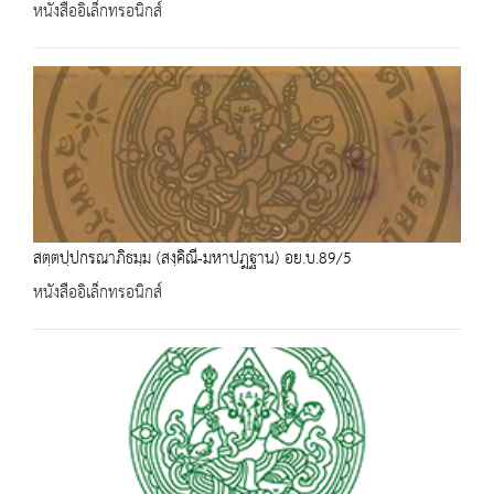
หนังสืออิเล็กทรอนิกส์
สตฺตปฺปกรณาภิธมฺม (สงฺคิณี-มหาปฎฐาน) อย.บ.89/5
หนังสืออิเล็กทรอนิกส์