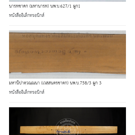
นารทชาดก (มหานารท) นพ.บ.627/1 ผูก1
หนังสืออิเล็กทรอนิกส์
มหานิปาตฺวณฺณนา (เวสฺสนตรชาตก) นพ.บ.758/3 ผูก 3
หนังสืออิเล็กทรอนิกส์