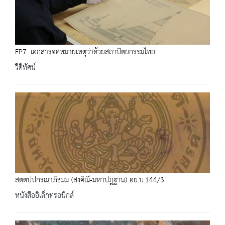
EP7. เอกสารจดหมายเหตุว่าด้วยสถาปัตยกรรมไทย
วีดิทัศน์
สตฺตปฺปกรณาภิธมฺม (สงฺคิณี-มหาปฎฐาน) อย.บ.144/3
หนังสืออิเล็กทรอนิกส์