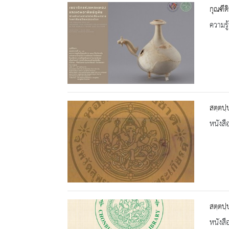
กุณฑีด
ความรู้
สตฺตปฺ
หนังสื
สตฺตปฺ
หนังสื