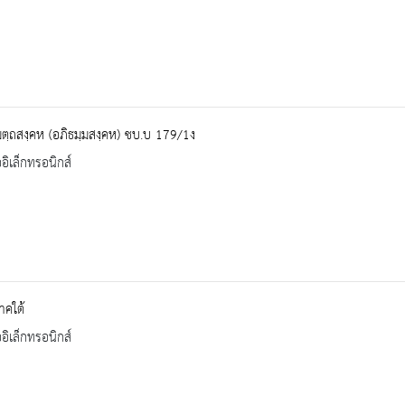
มตฺถสงฺคห (อภิธมฺมสงฺคห) ชบ.บ 179/1ง
ออิเล็กทรอนิกส์
าคใต้
ออิเล็กทรอนิกส์