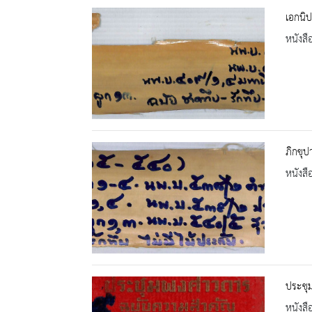
เอกนิ
หนังสื
ภิกขุป
หนังสื
ประชุ
หนังสื