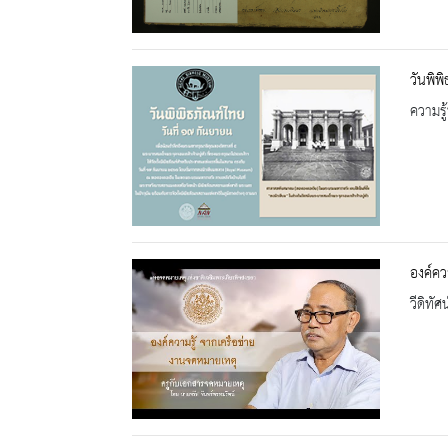
วันพิพ
ความรู้
องค์คว
วีดิทัศน