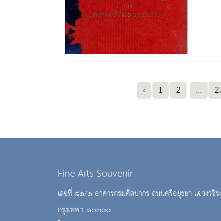
‹
1
2
...
2
Fine Arts Souvenir
เลขที่ ๘๑/๑ อาคารกรมศิลปากร ถนนศรีอยุธยา แขวงวชิร
กรุงเทพฯ ๑๐๓๐๐