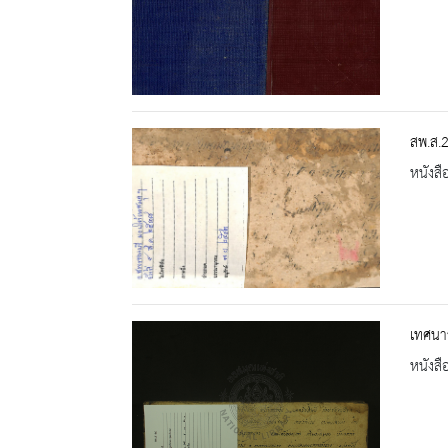
สพ.ส.
หนังสื
เทศนาธ
หนังสื