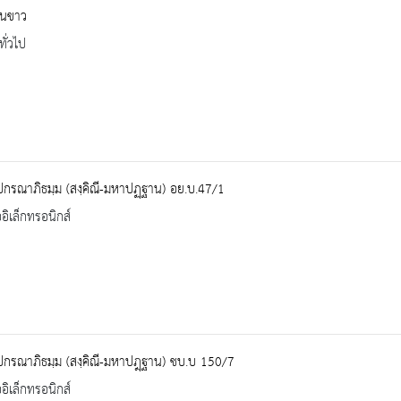
ินขาว
ทั่วไป
ปกรณาภิธมฺม (สงฺคิณี-มหาปฏฺฐาน) อย.บ.47/1
ออิเล็กทรอนิกส์
ปกรณาภิธมฺม (สงฺคิณี-มหาปฎฺฐาน) ชบ.บ 150/7
ออิเล็กทรอนิกส์