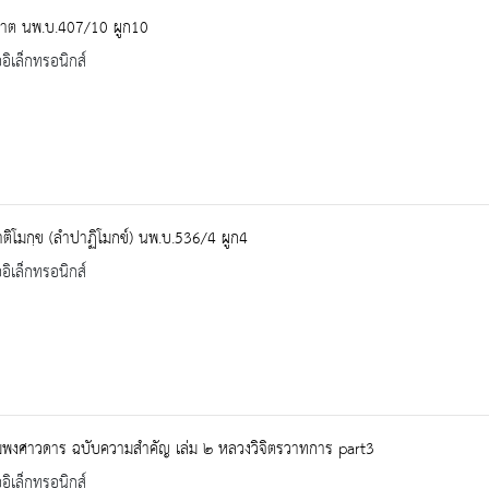
ปาต นพ.บ.407/10 ผูก10
ออิเล็กทรอนิกส์
าติโมกฺข (ลำปาฏิโมกข์) นพ.บ.536/4 ผูก4
ออิเล็กทรอนิกส์
มพงศาวดาร ฉบับความสำคัญ เล่ม ๒ หลวงวิจิตรวาทการ part3
ออิเล็กทรอนิกส์