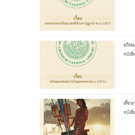
อภิธมฺ
หนังสื
เที่ยวภ
หนังสื