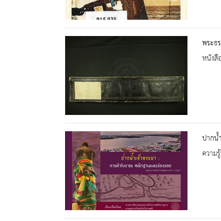
พระธร
หนังสื
ปากน้
ความรู้