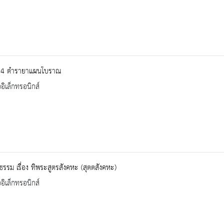
24 ตำรายาแผนโบราณ
ออิเล็กทรอนิกส์
รรม เรื่อง ทิพระสูตรสังคหะ (สุตตสังคหะ)
ออิเล็กทรอนิกส์