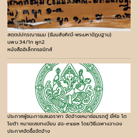
สตฺตปปกฺรณาธมฺม (ธัมมสังคิณี-พระมหาปัฏบฐาน)
นพ.บ.34/1ก ผูก2
หนังสืออิเล็กทรอนิกส์
ประกาศผู้ชนะการเสนอราคา จัดจ้างเหมาซ่อมรถตู้ ยี่ห้อ โต
โยต้า หมายเลขทะเบียน ฮฉ-๙๔๘๓ โดยวิธีเฉพาะเจาะจง
ประกาศจัดซื้อจัดจ้าง