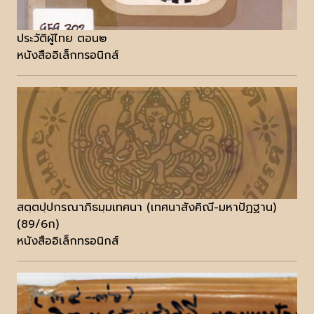
ประวัติผู้ไทย ตอน๒
หนังสืออิเล็กทรอนิกส์
สตฺตปฺปกรณาภิธมฺมเทศนา (เทศนาสังคิณี-มหาปัฏฐาน)
(89/6ก)
หนังสืออิเล็กทรอนิกส์