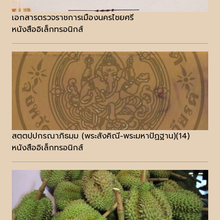
เอกสารตรวจราชการเมืองนครไชยศรี
หนังสืออิเล็กทรอนิกส์
สตฺตปฺปกรณาภิธมฺม (พระสังคิณี-พระมหาปัฏฐาน)(14)
หนังสืออิเล็กทรอนิกส์