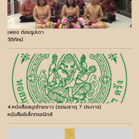
เพลง ต่อยรูปเถา
วีดิทัศน์
4.หนังสือสมุดไทยขาว (ธรรมธาตุ 7 ประการ)
หนังสืออิเล็กทรอนิกส์