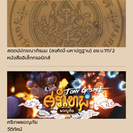
สตฺตปฺปกรณาภิธมฺม (สงฺคิณี-มหาปฎฐาน) อย.บ.111/2
หนังสืออิเล็กทรอนิกส์
ศรีเทพผจญภัย
วีดิทัศน์