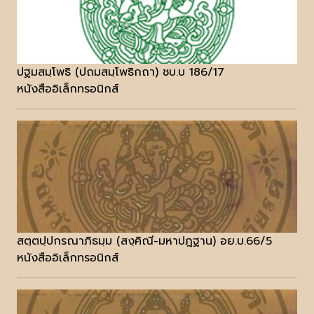
ปฐมสมฺโพธิ (ปถมสมฺโพธิกถา) ชบ.บ 186/17
หนังสืออิเล็กทรอนิกส์
สตฺตปฺปกรณาภิธมฺม (สงฺคิณี-มหาปฎฐาน) อย.บ.66/5
หนังสืออิเล็กทรอนิกส์