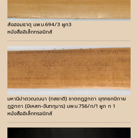
สังฮอมธาตุ นพ.บ.694/3 ผูก3
หนังสืออิเล็กทรอนิกส์
มหานิปาตวณฺณนา (ทสชาติ) ชาตถฎฐกถา ขุทฺทธกนิกาย
ฎฐกถา (มิเหสก-จันทกุมาร) นพ.บ.756/ก/1 ผูก ก 1
หนังสืออิเล็กทรอนิกส์