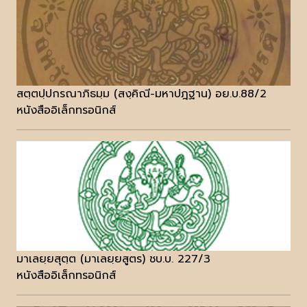
สตฺตปฺปกรณาภิธมฺม (สงฺคิณี-มหาปฎฐาน) อย.บ.88/2
หนังสืออิเล็กทรอนิกส์
มาเลยฺยสุตฺต (มาเลยฺยสูตร) ชบ.บ. 227/3
หนังสืออิเล็กทรอนิกส์