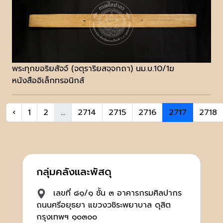
พระทุกขอริยสัจจ์ (จตุราริยสจฺจกถา) นม.บ.10/1ฆ
หนังสืออิเล็กทรอนิกส์
‹
1
2
...
2714
2715
2716
2717
2718
กลุ่มคลังและพัสดุ
เลขที่ ๘๑/๑ ชั้น ๓ อาคารกรมศิลปากร
ถนนศรีอยุธยา แขวงวชิระพยาบาล ดุสิต
กรุงเทพฯ ๑๐๓๐๐