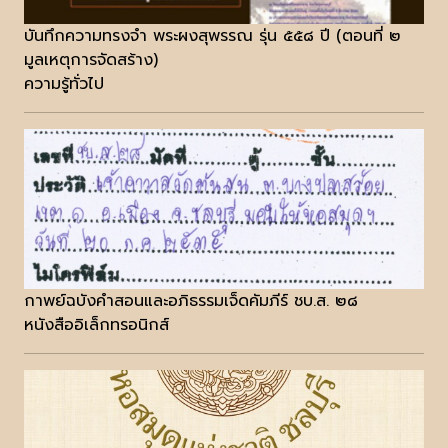
บันทึกความทรงจำ พระผงสุพรรณ รุ่น ๕๕๘ ปี (ตอนที่ ๒
มูลเหตุการจัดสร้าง)
ความรู้ทั่วไป
กาพย์ฉบังคำสอนและอภิธรรมเจ็ดคัมภีร์ ชบ.ส. ๒๘
หนังสืออิเล็กทรอนิกส์