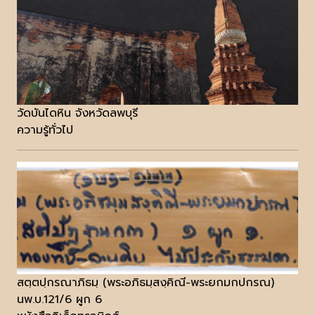
วัดบันไดหิน จังหวัดลพบุรี
ความรู้ทั่วไป
สตฺตปฺกรณาภิธมฺ (พระอภิธมฺสงฺคิณี-พระยกมกปกรณ)
นพ.บ.121/6 ผูก 6