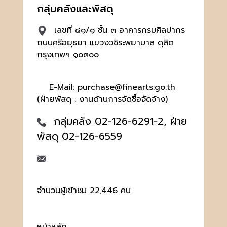
กลุ่มคลังและพัสดุ
เลขที่ ๘๑/๑ ชั้น ๓ อาคารกรมศิลปากร
ถนนศรีอยุธยา แขวงวชิระพยาบาล ดุสิต
กรุงเทพฯ ๑๐๓๐๐
E-Mail: purchase@finearts.go.th
(ฝ่ายพัสดุ : งานด้านการจัดซื้อจัดจ้าง)
กลุ่มคลัง 02-126-6291-2, ฝ่าย
พัสดุ 02-126-6559
จำนวนผู้เข้าชม 22,446 คน