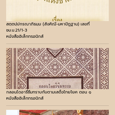
สตฺตปฺปกรณาภิธมฺม (สังคิณี-มหาปัฎฐาน) เลขที่
ชบ.บ.21/1-3
หนังสืออิเล็กทรอนิกส์
กลอนไดอารี่ซึมทราบกับตามเสด็จไทยโยค ตอน ๑
หนังสืออิเล็กทรอนิกส์