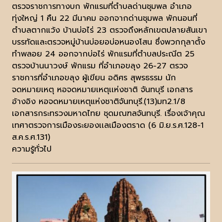
ตรวจราชการทางบก พักแรมที่ตำบลด่านชุมพล อำเภอ
ทุ่งใหญ่ 1 คืน 22 มีนาคม ออกจากด่านชุมพล พักนอนที่
ตำบลตากแว้ง บ้านบ่อไร่ 23 ตรวจถึงหลักเขตปลายสันเขา
บรรทัดและตรวจหมู่บ้านบ่อยอบ่อหนองโสน ซึ่งพวกกุลาตั้ง
ทำพลอย 24 ออกจากบ่อไร่ พักแรมที่ตำบลประณีต 25
ตรวจบ้านนาวงษ์ พักแรม ที่อำเภอขลุง 26-27 ตรวจ
ราชการที่อำเภอขลุง ผู้เขียน อดิศร สุพรธรรม นัก
จดหมายเหตุ หอจดหมายเหตุเเห่งชาติ จันทบุรี เอกสาร
อ้างอิง หอจดหมายเหตุแห่งชาติจันทบุรี.(13)มท2.1/8
เอกสารกระทรวงมหาดไทย ชุดมณฑลจันทบุรี. เรื่องเจ้าคุณ
เทศาตรวจการเมืองระยองเเลเมืองตราด (6 มิ.ย.ร.ศ.128-1
ส.ค.ร.ศ.131)
ความรู้ทั่วไป