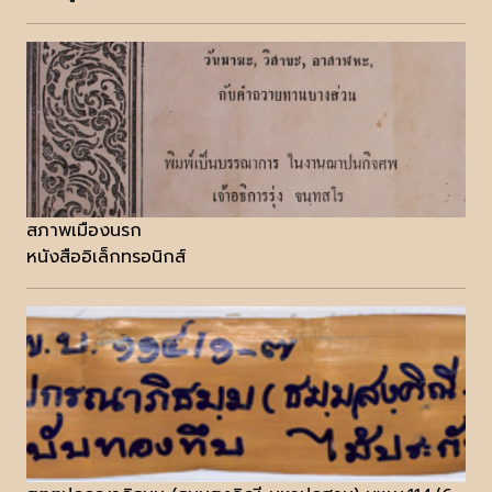
สภาพเมืองนรก
หนังสืออิเล็กทรอนิกส์