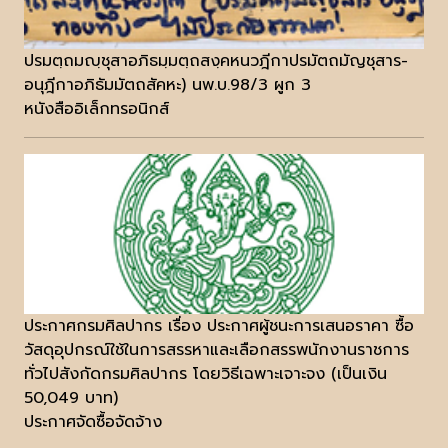
ปรมตฺถมญฺชุสาอภิธมฺมตฺถสงฺคหนวฎีกาปรมัตถมัญชุสาร-
อนุฎีกาอภิธัมมัตถสัคหะ) นพ.บ.98/3 ผูก 3
หนังสืออิเล็กทรอนิกส์
ประกาศกรมศิลปากร เรื่อง ประกาศผู้ชนะการเสนอราคา ซื้อ
วัสดุอุปกรณ์ใช้ในการสรรหาและเลือกสรรพนักงานราชการ
ทั่วไปสังกัดกรมศิลปากร โดยวิธีเฉพาะเจาะจง (เป็นเงิน
50,049 บาท)
ประกาศจัดซื้อจัดจ้าง