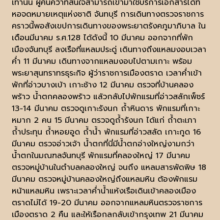
เท่านั้น ผู้ค้นคว้าที่สนใจสามารถเข้ามาใช้บริการเอกสารได้ที่
หอจดหมายเหตุแห่งชาติ จันทบุรี การเดินทางตรวจราชการ
คราวนี้พอสังเขปการเดินทางของพระยาตรังคภูมาภิบาล ใน
เดือนมีนาคม ร.ศ.128 ได้ดังนี้ 10 มีนาคม ออกจากที่พัก
เมืองจันทบุรี ลงเรือที่แหลมประดู่ เดินทางถึงแหลมงอบเวลา
ค่ำ 11 มีนาคม เดินทางจากแหลมงอบไปตามเกาะ พร้อม
พระยาสุนทราทรธุระกิจ ผู้ว่าราชการเมืองตราด เวลาค่ำเข้า
พักที่อ่าวบางเบ้า เกาะช้าง 12 มีนาคม ตรวจที่บ้านคลอง
พร้าว น้ำตกคลองพร้าว แล้วกลับไปพักแรมที่อ่าวสลักเพ็ชร์
13-14 มีนาคม ตรวจดูเกาะรังนก ถ้ำหินดาร พักแรมที่เกาะ
หมาก 2 คน 15 มีนาคม ตรวจดูถ้ำรังนก ได้แก่ ถ้ำตะเภา
ถ้ำประทุน ถ้ำหอยอูด ถ้ำน้ำ พักแรมที่อ่าวสลัด เกาะกูด 16
มีนาคม ตรวจอ่าวเจ้า น้ำตกที่นี่มีน้ำตกอ่างใหญ่งามกว่า
น้ำตกในมณฑลจันทบุรี พักแรมที่คลองใหญ่ 17 มีนาคม
ตรวจหมู่บ้านในตำบลคลองใหญ่ จนถึง แหลมสารพัดพิษ 18
มีนาคม ตรวจหมู่บ้านคลองใหญ่ถึงแหลมหิน ต้องพักแรม
หน้าแหลมหิน เพราะเวลาค่ำน้ำแห้งเรือเดินเข้าคลองเมือง
ตราดไม่ได้ 19-20 มีนาคม ออกจากแหลมหินตรวจราชการ
เมืองตราด 2 คืน และให้เรือกลกลับเข้ากรุงเทพ 21 มีนาคม