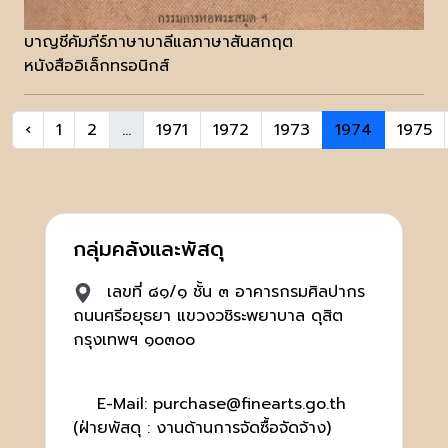
บาญชีคัมภีร์ภาษาบาลีแลภาษาสันสกฤต
หนังสืออิเล็กทรอนิกส์
‹
1
2
...
1971
1972
1973
1974
1975
กลุ่มคลังและพัสดุ
เลขที่ ๘๑/๑ ชั้น ๓ อาคารกรมศิลปากร
ถนนศรีอยุธยา แขวงวชิระพยาบาล ดุสิต
กรุงเทพฯ ๑๐๓๐๐
E-Mail: purchase@finearts.go.th
(ฝ่ายพัสดุ : งานด้านการจัดซื้อจัดจ้าง)