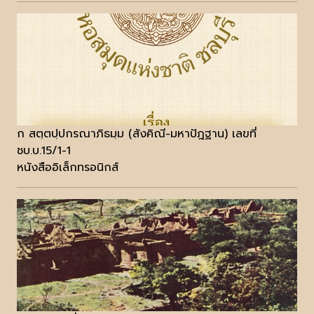
ก สตฺตปฺปกรณาภิธมฺม (สังคิณี-มหาปัฎฐาน) เลขที่
ชบ.บ.15/1-1
หนังสืออิเล็กทรอนิกส์