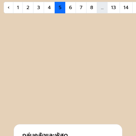
‹
1
2
3
4
5
6
7
8
...
13
14
กลุ่มคลังและพัสดุ