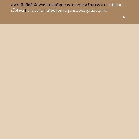
สงวนลิขสิทธิ์ © 2563 กรมศิลปากร. กระทรวงวัฒนธรรม -
นโยบาย
เว็บไซต์
|
มาตรฐาน
|
นโยบายการคุ้มครองข้อมูลส่วนบุคคล