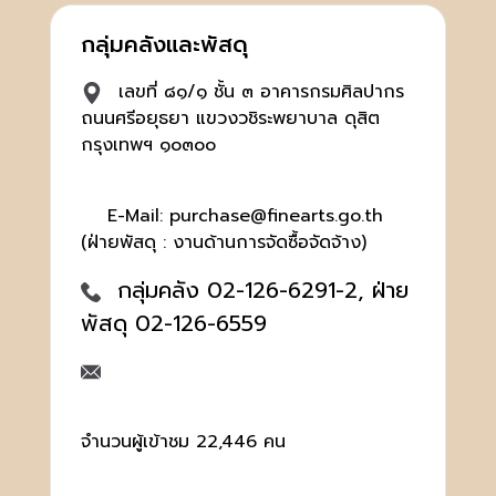
กลุ่มคลังและพัสดุ
เลขที่ ๘๑/๑ ชั้น ๓ อาคารกรมศิลปากร
ถนนศรีอยุธยา แขวงวชิระพยาบาล ดุสิต
กรุงเทพฯ ๑๐๓๐๐
E-Mail: purchase@finearts.go.th
(ฝ่ายพัสดุ : งานด้านการจัดซื้อจัดจ้าง)
กลุ่มคลัง 02-126-6291-2, ฝ่าย
พัสดุ 02-126-6559
จำนวนผู้เข้าชม 22,446 คน