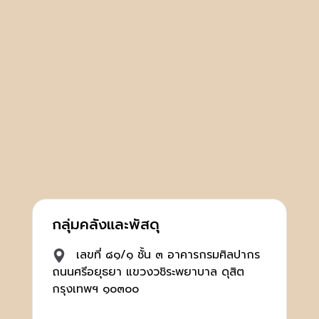
กลุ่มคลังและพัสดุ
เลขที่ ๘๑/๑ ชั้น ๓ อาคารกรมศิลปากร
ถนนศรีอยุธยา แขวงวชิระพยาบาล ดุสิต
กรุงเทพฯ ๑๐๓๐๐