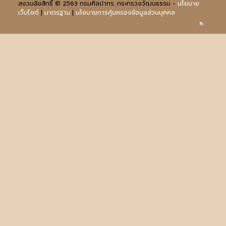
สงวนลิขสิทธิ์ © 2563 กรมศิลปากร. กระทรวงวัฒนธรรม -
นโยบาย
เว็บไซต์
|
มาตรฐาน
|
นโยบายการคุ้มครองข้อมูลส่วนบุคคล