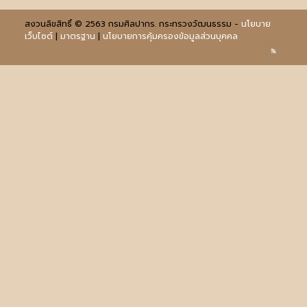
สงวนลิขสิทธิ์ © 2563 กรมศิลปากร. กระทรวงวัฒนธรรม -
นโยบาย
เว็บไซต์
|
มาตรฐาน
|
นโยบายการคุ้มครองข้อมูลส่วนบุคคล