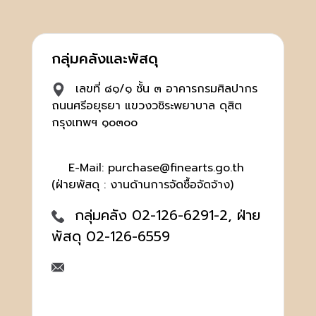
กลุ่มคลังและพัสดุ
เลขที่ ๘๑/๑ ชั้น ๓ อาคารกรมศิลปากร
ถนนศรีอยุธยา แขวงวชิระพยาบาล ดุสิต
กรุงเทพฯ ๑๐๓๐๐
E-Mail: purchase@finearts.go.th
(ฝ่ายพัสดุ : งานด้านการจัดซื้อจัดจ้าง)
กลุ่มคลัง 02-126-6291-2, ฝ่าย
พัสดุ 02-126-6559