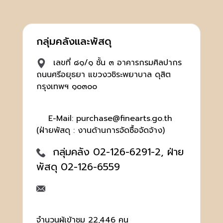
กลุ่มคลังและพัสดุ
เลขที่ ๘๑/๑ ชั้น ๓ อาคารกรมศิลปากร
ถนนศรีอยุธยา แขวงวชิระพยาบาล ดุสิต
กรุงเทพฯ ๑๐๓๐๐
E-Mail: purchase@finearts.go.th
(ฝ่ายพัสดุ : งานด้านการจัดซื้อจัดจ้าง)
กลุ่มคลัง 02-126-6291-2, ฝ่าย
พัสดุ 02-126-6559
จำนวนผู้เข้าชม 22,446 คน