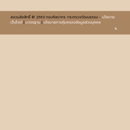
สงวนลิขสิทธิ์ © 2563 กรมศิลปากร. กระทรวงวัฒนธรรม -
นโยบาย
เว็บไซต์
|
มาตรฐาน
|
นโยบายการคุ้มครองข้อมูลส่วนบุคคล