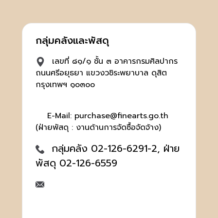
กลุ่มคลังและพัสดุ
เลขที่ ๘๑/๑ ชั้น ๓ อาคารกรมศิลปากร
ถนนศรีอยุธยา แขวงวชิระพยาบาล ดุสิต
กรุงเทพฯ ๑๐๓๐๐
E-Mail: purchase@finearts.go.th
(ฝ่ายพัสดุ : งานด้านการจัดซื้อจัดจ้าง)
กลุ่มคลัง 02-126-6291-2, ฝ่าย
พัสดุ 02-126-6559