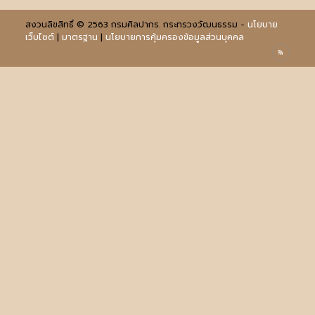
สงวนลิขสิทธิ์ © 2563 กรมศิลปากร. กระทรวงวัฒนธรรม -
นโยบาย
เว็บไซต์
|
มาตรฐาน
|
นโยบายการคุ้มครองข้อมูลส่วนบุคคล