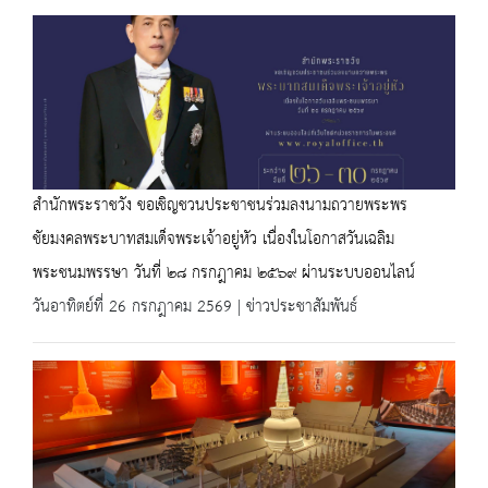
สำนักพระราชวัง ขอเชิญชวนประชาชนร่วมลงนามถวายพระพร
ชัยมงคลพระบาทสมเด็จพระเจ้าอยู่หัว เนื่องในโอกาสวันเฉลิม
พระชนมพรรษา วันที่ ๒๘ กรกฎาคม ๒๕๖๙ ผ่านระบบออนไลน์
วันอาทิตย์ที่ 26 กรกฎาคม 2569 | ข่าวประชาสัมพันธ์