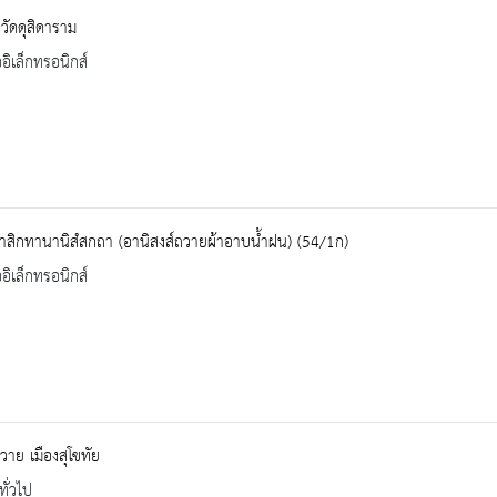
ิวัดดุสิดาราม
ออิเล็กทรอนิกส์
าสิกทานานิสํสกถา (อานิสงส์ถวายผ้าอาบน้ำฝน) (54/1ก)
ออิเล็กทรอนิกส์
สวาย เมืองสุโขทัย
ทั่วไป