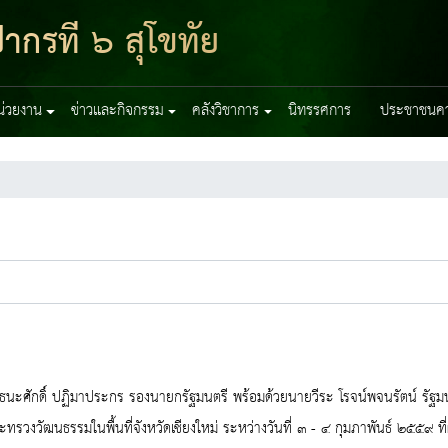
ากรที่ ๖ สุโขทัย
หน่วยงาน
ข่าวและกิจกรรม
คลังวิชาการ
นิทรรศการ
ประชาชนควร
นะศักดิ์ ปฏิมาประกร รองนายกรัฐมนตรี พร้อมด้วยนายวีระ โรจน์พจนรัตน์ รัฐ
ทรวงวัฒนธรรมในพื้นที่จังหวัดเชียงใหม่ ระหว่างวันที่ ๓ - ๔ กุมภาพันธ์ ๒๕๕๙ ที