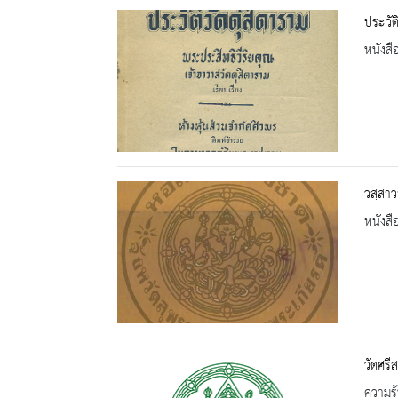
ประวัต
หนังสื
วสฺสาว
หนังสื
วัดศรี
ความรู้