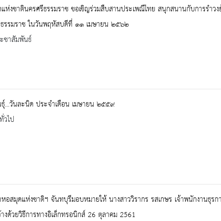
ดแห่งชาตินครศรีธรรมราช ขอเชิญร่วมสืบสานประเพณีไทย สนุกสนานกับการรำวงย
ีธรรมราช ในวันพฤหัสบดีที่ ๑๑ เมษายน ๒๕๖๒
ะชาสัมพันธ์
นธุ์...วันละนิด ประจำเดือน เมษายน ๒๕๕๙
ทั่วไป
าหอสมุดแห่งชาติฯ จันทบุรีมอบหมายให้ นางสาววิรากร รสเกษร เจ้าพนักงานธุรก
ดจ้างด้วยวิธีการทางอิเล็กทรอนิกส์ 26 ตุลาคม 2561