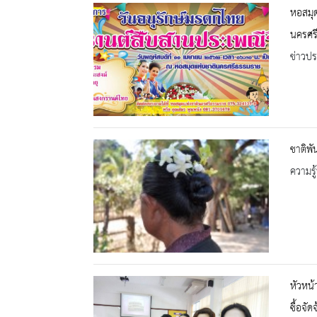
หอสมุ
นครศร
ข่าวปร
ชาติพั
ความรู้
หัวหน้
ซื้อจั