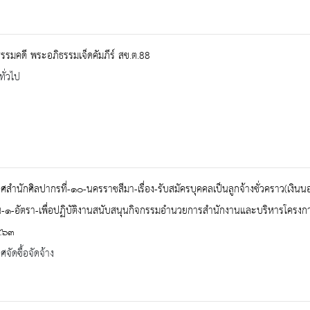
รมคดี พระอภิธรรมเจ็ดคัมภีร์ สข.ต.88
ทั่วไป
สำนักศิลปากรที่-๑๐-นครราชสีมา-เรื่อง-รับสมัครบุคคลเป็นลูกจ้างชั่วคราว(เง
-๑-อัตรา-เพื่อปฏิบัติงานสนับสนุนกิจกรรมอำนวยการสำนักงานและบริหารโครง
๕๖๓
จัดซื้อจัดจ้าง