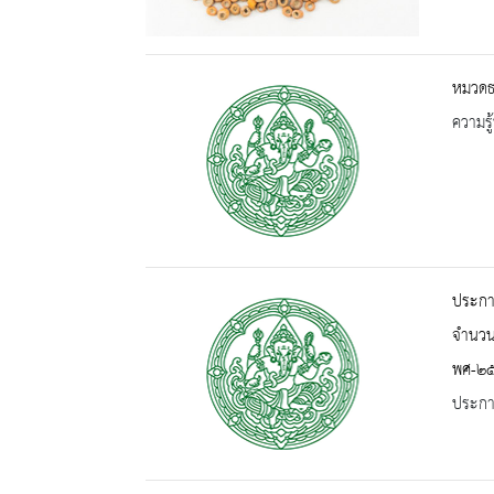
หมวดธร
ความรู้
ประกาศ
จำนวน
พศ-๒
ประกาศ