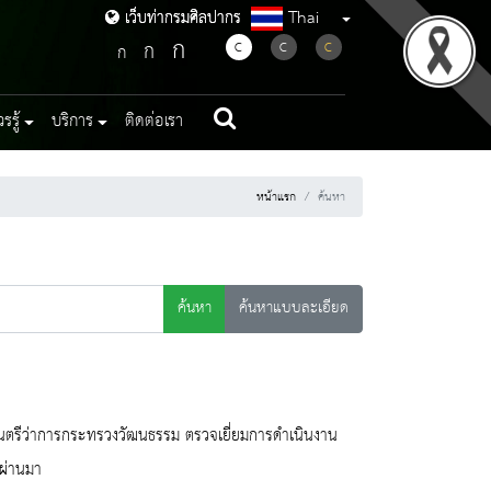
Thai
เว็บท่ากรมศิลปากร
เว็บท่ากรมศิลปากร
ก
ก
C
C
C
ก
รู้
บริการ
ติดต่อเรา
หน้าแรก
ค้นหา
ค้นหา
ค้นหาแบบละเอียด
มนตรีว่าการกระทรวงวัฒนธรรม ตรวจเยี่ยมการดำเนินงาน
่ผ่านมา