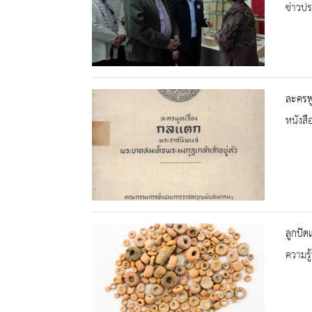
ข่าวปร
ละครพู
หนังสื
ลูกปัดแ
ความรู้