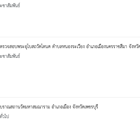
ะชาสัมพันธ์
ตรวจสอบพระอุโบสถวัดโตนด ตำบลหนองระเวียง อำเภอเมืองนครราชสีมา จังหวั
ะชาสัมพันธ์
โบราณสถานวัดมหาสมณาราม อำเภอเมือง จังหวัดเพชรบุรี
ทั่วไป