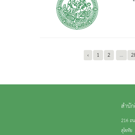
‹
1
2
...
2
สำนัก
216 ถนน
สุโขทั