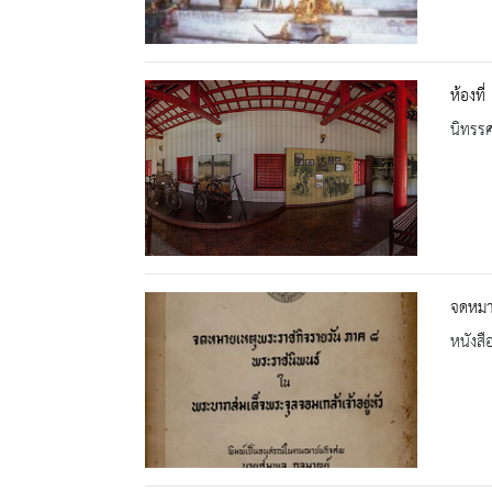
ห้องที่
นิทรร
จดหมา
หนังสื