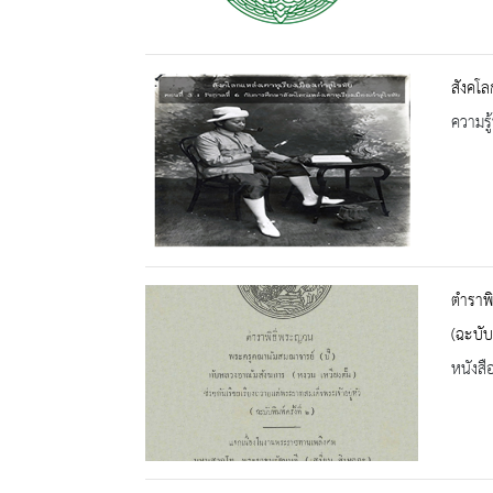
สังคโลก
ความรู้
ตำราพิ
(ฉะบับพ
หนังสื