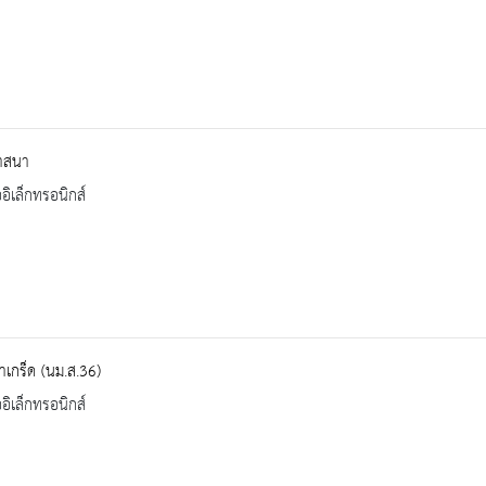
ศาสนา
ออิเล็กทรอนิกส์
เกร็ด (นม.ส.36)
ออิเล็กทรอนิกส์