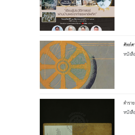
ศัพท์
หนังสื
ตำรายา
หนังสื