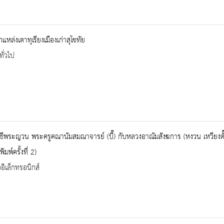
แหล่งเตาทุเรียงเมืองเก่าสุโขทัย
ทั่วไป
ธีพระญวน พระครูคณานัมสมณาจารย์ (บี๊) กับหลวงอาณัมสังฆการ (หงวน เหวียงตั๊น
ิมพ์ครั้งที่ 2)
ออิเล็กทรอนิกส์