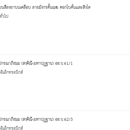
ยนสีลงยาบนเคลือบ ลายมังกรตั้นเมฆ ดอกโบตั๋นและสิงโต
ทั่วไป
ปกรณาภิธมฺม (สงฺคิณี-มหาปฏฺฐาน) อย.บ.61/1
ออิเล็กทรอนิกส์
ปกรณาภิธมฺม (สงฺคิณี-มหาปฏฺฐาน) อย.บ.62/3
ออิเล็กทรอนิกส์