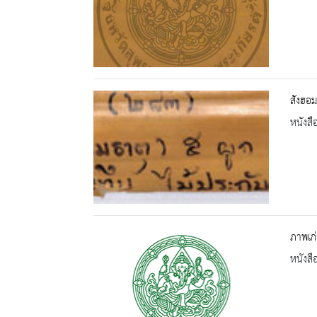
สังฮอม
หนังสื
ภาพเก่
หนังสื