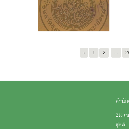
‹
1
2
...
2
สำนัก
216 ถนน
สุโขทั