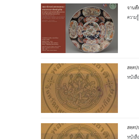
จานเขี
ความรู้
สตฺตปฺ
หนังสื
สตฺตปฺ
หนังสื