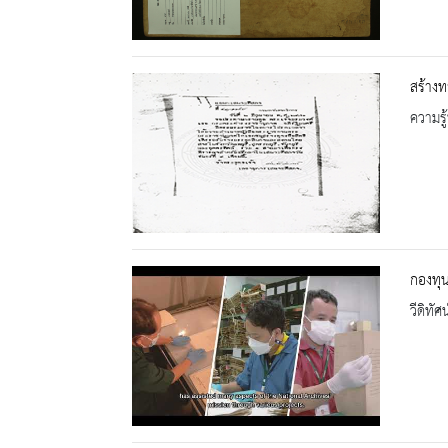
สร้างท
ความรู้
กองทุน
วีดิทัศน