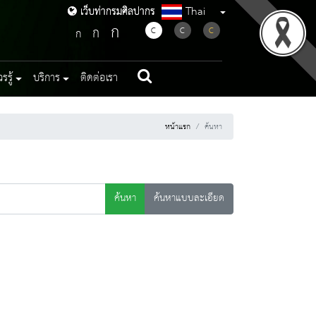
Thai
เว็บท่ากรมศิลปากร
เว็บท่ากรมศิลปากร
ก
ก
C
C
C
ก
รู้
บริการ
ติดต่อเรา
หน้าแรก
ค้นหา
ค้นหา
ค้นหาแบบละเอียด