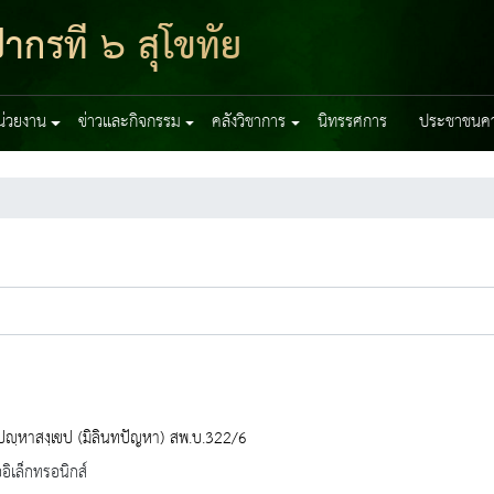
ากรที่ ๖ สุโขทัย
หน่วยงาน
ข่าวและกิจกรรม
คลังวิชาการ
นิทรรศการ
ประชาชนควร
ทปญฺหาสงฺเขป (มิลินทปัญหา) สพ.บ.322/6
ออิเล็กทรอนิกส์