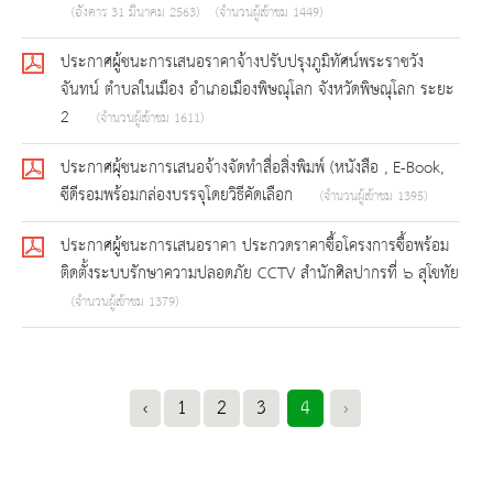
(อังคาร 31 มีนาคม 2563)
(จำนวนผู้เข้าชม 1449)
ประกาศผู้ชนะการเสนอราคาจ้างปรับปรุงภูมิทัศน์พระราชวัง
จันทน์ ตำบลในเมือง อำเภอเมืองพิษณุโลก จังหวัดพิษณุโลก ระยะ
2
(จำนวนผู้เข้าชม 1611)
ประกาศผุ้ชนะการเสนอจ้างจัดทำสื่อสิ่งพิมพ์ (หนังสือ , E-Book,
ซีดีรอมพร้อมกล่องบรรจุโดยวิธีคัดเลือก
(จำนวนผู้เข้าชม 1395)
ประกาศผู้ชนะการเสนอราคา ประกวดราคาซื้อโครงการซื้อพร้อม
ติดตั้งระบบรักษาความปลอดภัย CCTV สำนักศิลปากรที่ ๖ สุโขทัย
(จำนวนผู้เข้าชม 1379)
‹
1
2
3
4
›