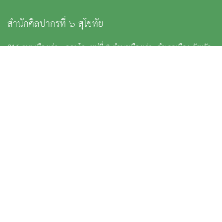
สำนักศิลปากรที่ ๖ สุโขทัย
216 ถนนเมืองเก่า - ดอนโก หมู่ที่ 3 ตำบลเมืองเก่า อำเภอเมือง จังหวัด
สุโขทัย 64210
: 055 - 697-364 งานแผนฯ : ต่อ 14, งานการเงิน : ต่อ 15, งาน
พัสดุ : ต่อ 16, กลุ่มโบราณคดี : ต่อ 17, กลุ่มอนุรักษ์โบราณสถาน : ต่อ
19
:
fad_6@finearts.go.th
หน้าหลัก